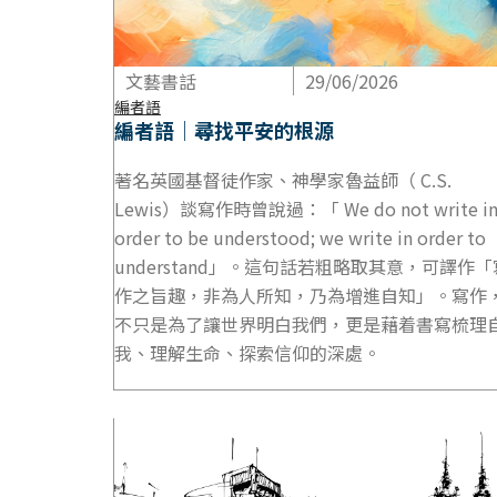
文藝書話
29/06/2026
編者語
編者語｜尋找平安的根源
著名英國基督徒作家、神學家魯益師（ C.S.
Lewis）談寫作時曾說過：「 We do not write i
order to be understood; we write in order to
understand」。這句話若粗略取其意，可譯作「
作之旨趣，非為人所知，乃為增進自知」。寫作
不只是為了讓世界明白我們，更是藉着書寫梳理
我、理解生命、探索信仰的深處。