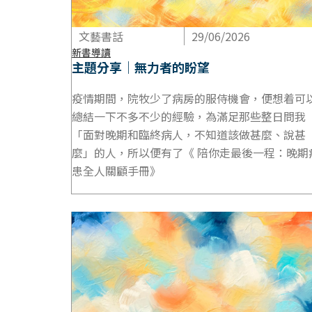
文藝書話
29/06/2026
新書導讀
主題分享｜無力者的盼望
疫情期間，院牧少了病房的服侍機會，便想着可
總結一下不多不少的經驗，為滿足那些整日問我
「面對晚期和臨終病人，不知道該做甚麼、說甚
麼」的人，所以便有了《 陪你走最後一程：晚期
患全人關顧手冊》