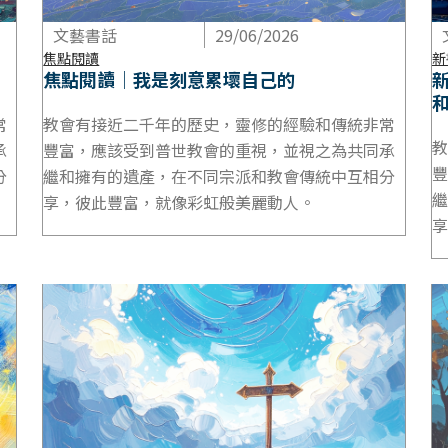
文藝書話
29/06/2026
焦點閱讀
新
焦點閱讀｜我是刻意累壞自己的
常
教會有接近二千年的歷史，靈修的經驗和傳統非常
教
承
豐富，應該受到普世教會的重視，並視之為共同承
豐
分
繼和擁有的遺產，在不同宗派和教會傳統中互相分
繼
享，彼此豐富，就像彩虹般美麗動人。
享