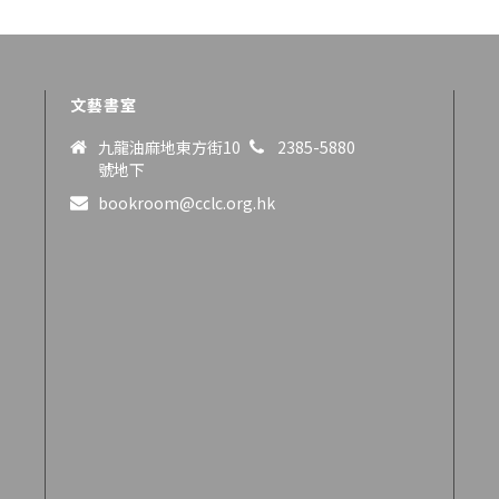
文藝書室
九龍油麻地東方街10
2385-5880
號地下
bookroom@cclc.org.hk