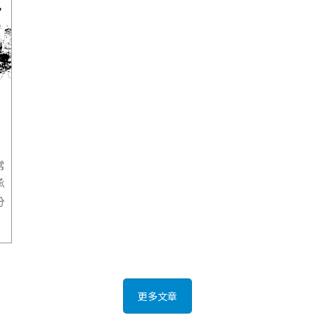
常
承
分
更多文章