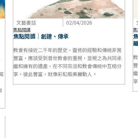
文藝書話
02/04/2026
焦點閱讀
焦
焦點閱讀｜創建、傳承
教會有接近二千年的歷史，靈修的經驗和傳統非常
教
n
豐富，應該受到普世教會的重視，並視之為共同承
豐
繼和擁有的遺產，在不同宗派和教會傳統中互相分
繼
寫
享，彼此豐富，就像彩虹般美麗動人。
享
，
自