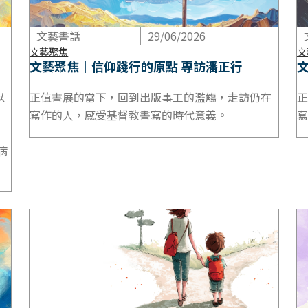
文藝書話
29/06/2026
文藝聚焦
文
文藝聚焦｜信仰踐行的原點 專訪潘正行
以
正值書展的當下，回到出版事工的濫觴，走訪仍在
正
寫作的人，感受基督教書寫的時代意義。
寫
病