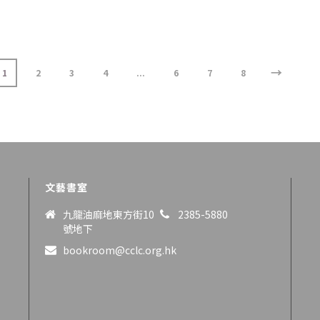
→
1
2
3
4
...
6
7
8
文藝書室
九龍油麻地東方街10
2385-5880
號地下
bookroom@cclc.org.hk