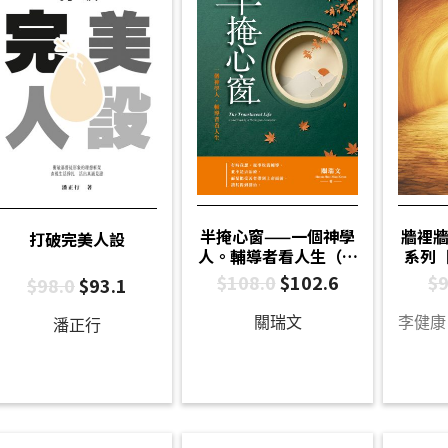
半掩心窗——一個神學
牆裡牆
打破完美人設
人。輔導者看人生（重
系列
排版）
$
108.0
$
102.6
$
9
$
98.0
$
93.1
關瑞文
潘正行