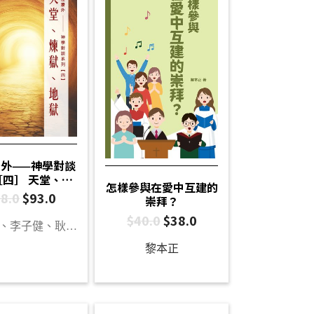
外——神學對談
［四］ 天堂、煉
怎樣參與在愛中互建的
獄、地獄
8.0
$
93.0
崇拜？
$
40.0
$
38.0
李健康、李子健、耿占河、何善斌、白德培、袁浩俊、陳曉琪、李一帆、楊文傑
黎本正