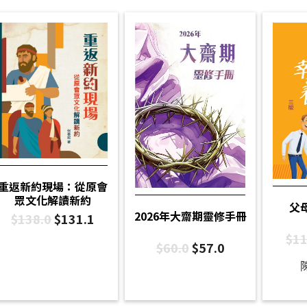
重返新約現場：從原會
眾文化解讀新約
父
2026年大齋期靈修手冊
$
138.0
$
131.1
$
11
$
60.0
$
57.0