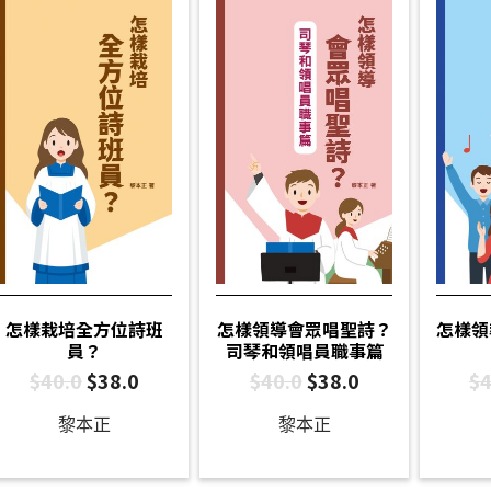
怎樣栽培全方位詩班
怎樣領導會眾唱聖詩？
怎樣領
員？
司琴和領唱員職事篇
$
40.0
$
38.0
$
40.0
$
38.0
$
4
黎本正
黎本正