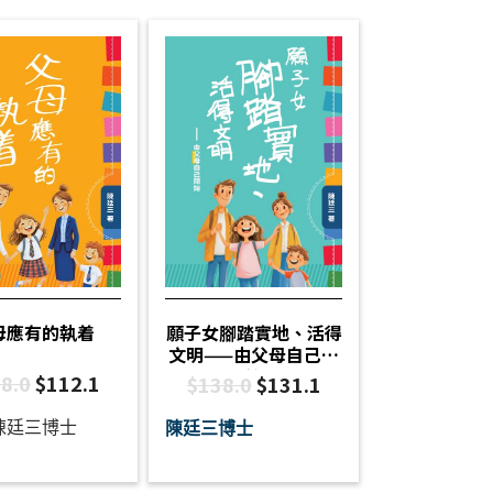
母應有的執着
願子女腳踏實地、活得
文明——由父母自己開
始
8.0
$
112.1
$
138.0
$
131.1
陳廷三博士
陳廷三博士