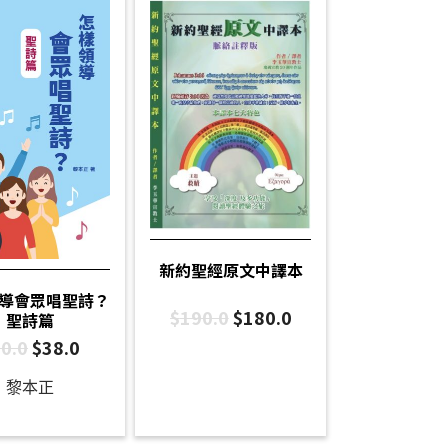
新約聖經原文中譯本
導會眾唱聖詩？
$
190.0
$
180.0
聖詩篇
0.0
$
38.0
黎本正