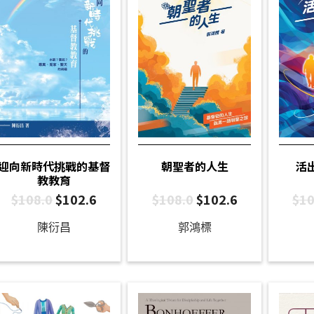
迎向新時代挑戰的基督
朝聖者的人生
活
教教育
$
108.0
$
102.6
$
108.0
$
102.6
$
10
陳衍昌
郭鴻標