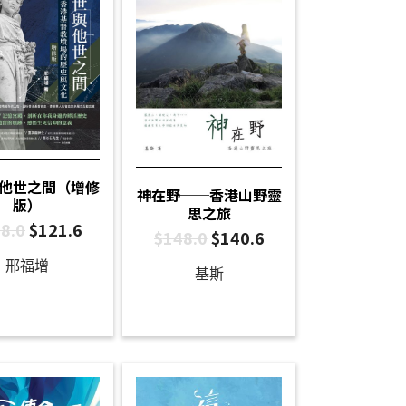
他世之間（增修
神在野──香港山野靈
版）
思之旅
8.0
$
121.6
$
148.0
$
140.6
邢福增
基斯
、
龐思奮
、
何威達
、
潘怡蓉
、
區可茵
、
黃錦文
、
龔聖美
、
馬克修