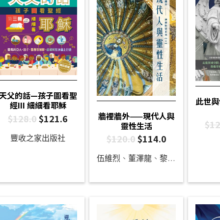
天父的話—孩子圖看聖
此世與
經III 細細看耶穌
牆裡牆外——現代人與
$
128.0
$
121.6
$
12
靈性生活
$
120.0
$
114.0
豐收之家出版社
伍維烈
、
董澤龍
、
黎嘉賢
、
鄺麗娟