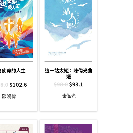
這一站太短：陳偉光曲
出使命的人生
選
$
98.0
$
93.1
8.0
$
102.6
陳偉光
郭鴻標