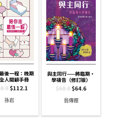
最後一程：晚期
與主同行——將臨期‧
全人關顧手冊
學禱告（修訂版）
8.0
$
112.1
$
68.0
$
64.6
孫岩
翁傳鏗