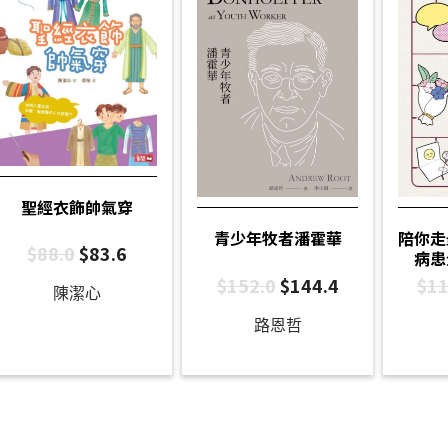
聖經衣飾帥氣穿
陪你走
青少年牧者潘霍華
$
88.0
$
83.6
病患
$
11
$
152.0
$
144.4
陳潔心
路恩哲