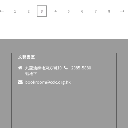
←
→
1
2
3
4
5
6
7
8
文藝書室
九龍油麻地東方街10
2385-5880
號地下
bookroom@cclc.org.hk