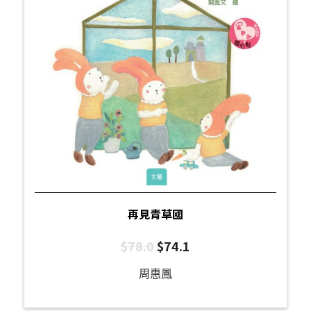
再見青草國
$
78.0
$
74.1
周惠鳳