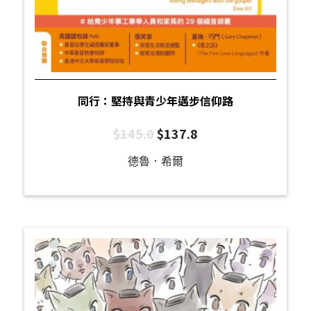
同行：堅持與青少年邁步信仰路
$
145.0
$
137.8
德魯．希爾