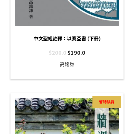
中文聖經註釋：以賽亞書 (下冊)
$
200.0
$
190.0
高銘謙
暫時缺貨