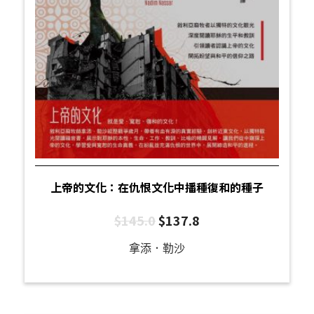
上帝的文化：在仇恨文化中播種復和的種子
$
145.0
$
137.8
拿添．勒沙