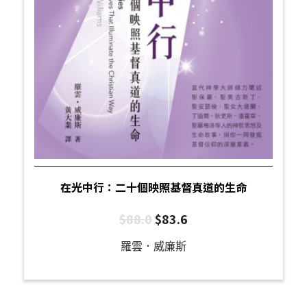
在光中行：二十個映照基督真道的生命
$
88.0
$
83.6
羅雲．威廉斯