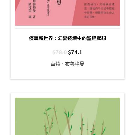
疫轉新世界：幻變疫境中的聖經默想
$
78.0
$
74.1
華特．布魯格曼