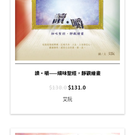
讀‧嚼——細味聖經，靜觀繪畫
$
138.0
$
131.0
艾阮