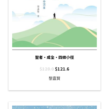
聖者‧成全‧四條小徑
$
128.0
$
121.6
黎嘉賢