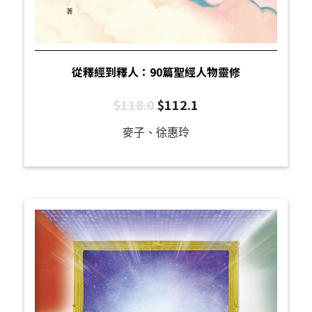
從釋經到釋人：90篇聖經人物靈修
$
118.0
$
112.1
麥子、徐惠玲