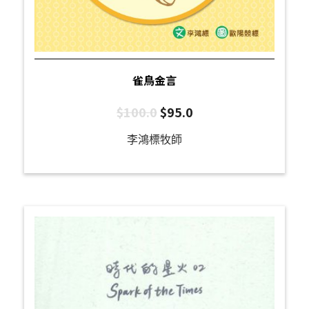
雀鳥金言
$
100.0
$
95.0
李鴻標牧師