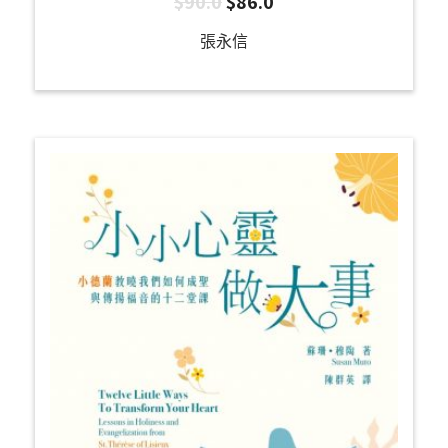
$
90.0
$
86.0
張永信