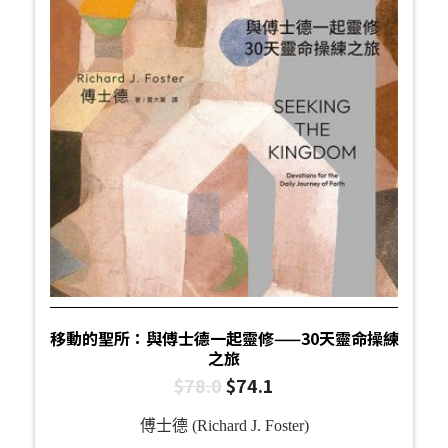
移動的聖所：與傅士德一起靈修——30天靈命操練
之旅
$
78.0
$
74.1
傅士德 (Richard J. Foster)