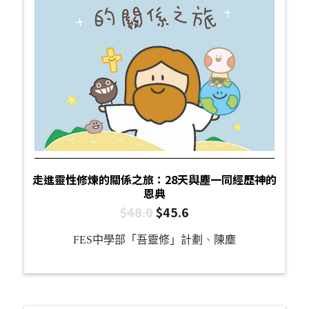
走進靈性修煉的關係之旅：28天與塵一同經歷神的
恩典
$
48.0
$
45.6
FES中學部「吾靈修」計劃
、
陳塵