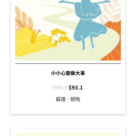
小小心靈做大事
$
98.0
$
93.1
蘇珊．穆陶