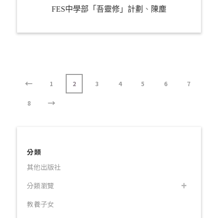
FES中學部「吾靈修」計劃
、
陳塵
←
1
2
3
4
5
6
7
→
8
分類
其他出版社
分類瀏覽
教養子女