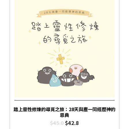
踏上靈性修煉的尋覓之旅：28天與塵一同經歷神的
恩典
$
45.0
$
42.8