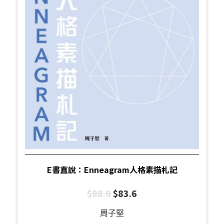
E書直說：Enneagram人格素描札記
$
88.0
$
83.6
周子堅