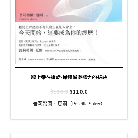
聽上帝在說話-操練屬靈聽力的祕訣
$
116.0
$
110.0
普莉希蘭・夏爾（Priscilla Shirer）