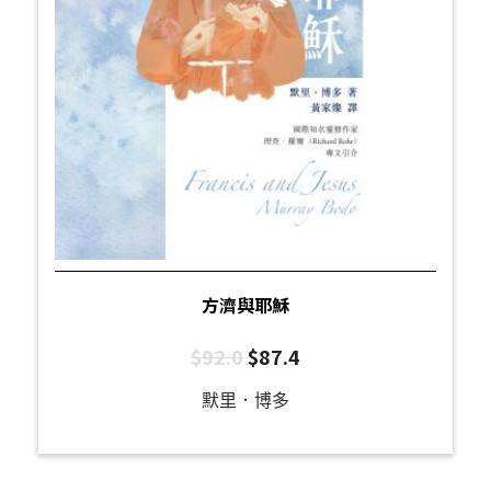
方濟與耶穌
$
92.0
$
87.4
默里．博多