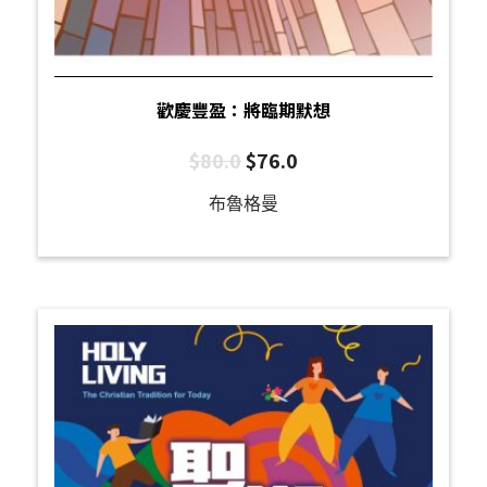
歡慶豐盈：將臨期默想
$
80.0
$
76.0
布魯格曼