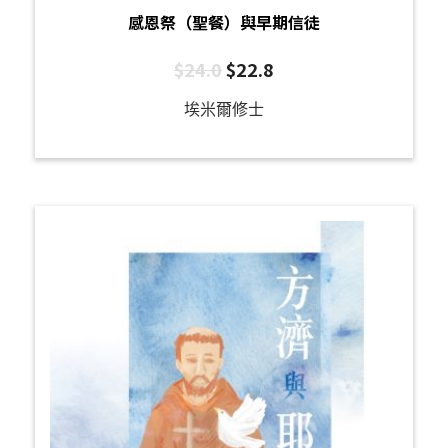
感恩祭（聖餐）與早期信徒
$
24.0
$
22.8
埃米爾修士