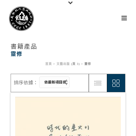
書籍產品
靈修
首頁
>
文藝出版
(頁 3) >
靈修