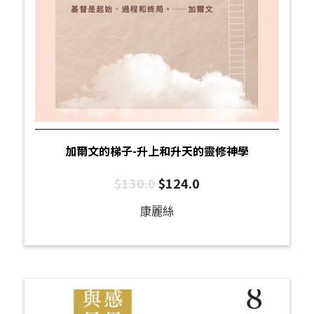
加爾文的梯子-升上和升天的靈修神學
$
130.0
$
124.0
康麗絲