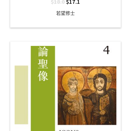
$
18.0
$
17.1
若望修士