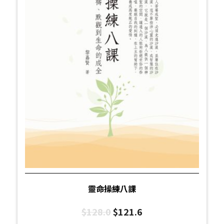
靈命操練八課
$
128.0
$
121.6