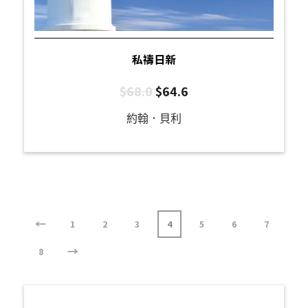
私禱日新
$
68.0
$
64.6
約翰．貝利
←
1
2
3
4
5
6
7
→
8