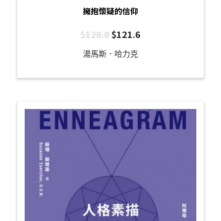
擁抱懷疑的信仰
$
128.0
$
121.6
湯馬斯．哈力克