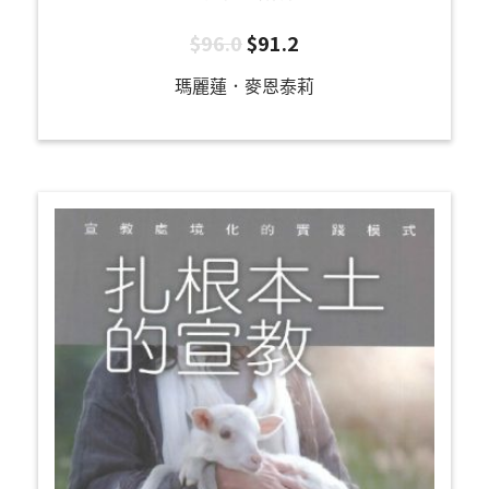
$
96.0
$
91.2
瑪麗蓮．麥恩泰莉