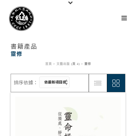
書籍產品
靈修
首頁
>
文藝出版
(頁 4) >
靈修