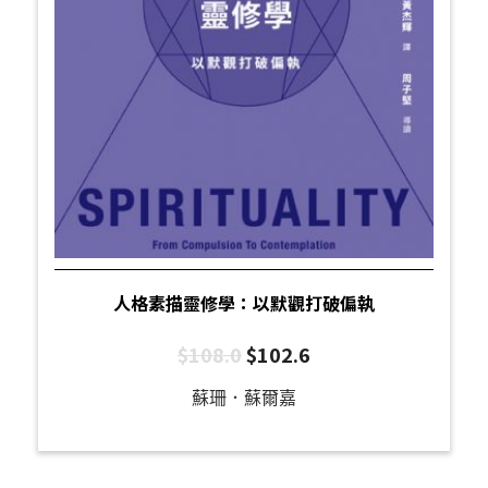
人格素描靈修學：以默觀打破偏執
$
108.0
$
102.6
蘇珊．蘇爾嘉