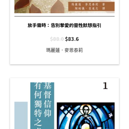
放手需時：告別摯愛的靈性默想指引
$
88.0
$
83.6
瑪麗蓮．麥恩泰莉