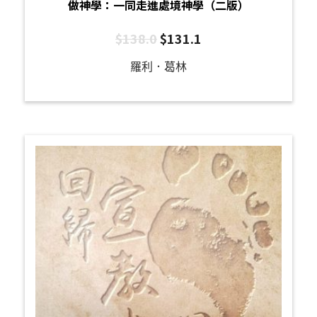
做神學：一同走進處境神學（二版）
$
138.0
$
131.1
羅利．葛林