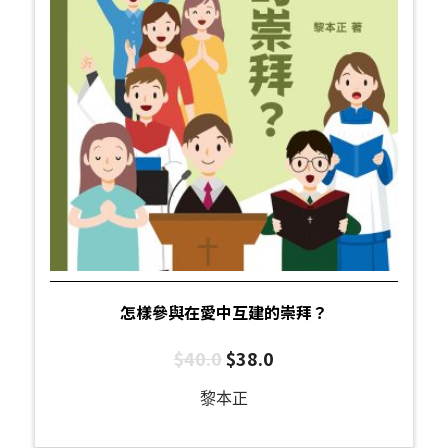
怎樣參與在愛中互建的崇拜？
$
40.0
$
38.0
黎本正