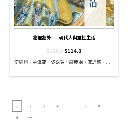
牆裡牆外——現代人與靈性生活
$
120.0
$
114.0
伍維烈
、
董澤龍
、
黎嘉賢
、
鄺麗娟
、
龐思奮
、
何威達
、
1
2
3
4
...
7
8
→
9