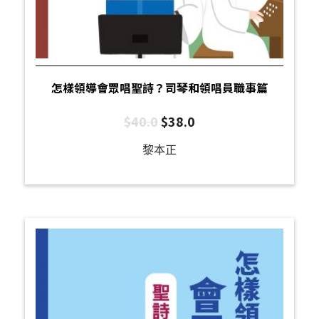
怎樣領導會眾唱聖詩？司琴和領唱員職事篇
$
40.0
$
38.0
黎本正