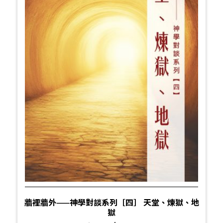
牆裡牆外——神學對談系列［四］ 天堂、煉獄、地
獄