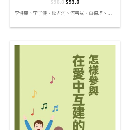
$
98.0
$
93.0
李健康、李子健、耿占河、何善斌、白德培、袁浩俊、陳曉琪、李一帆、楊文傑