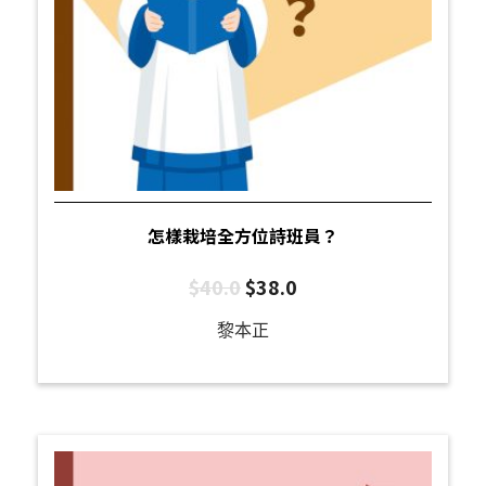
怎樣栽培全方位詩班員？
$
40.0
$
38.0
黎本正