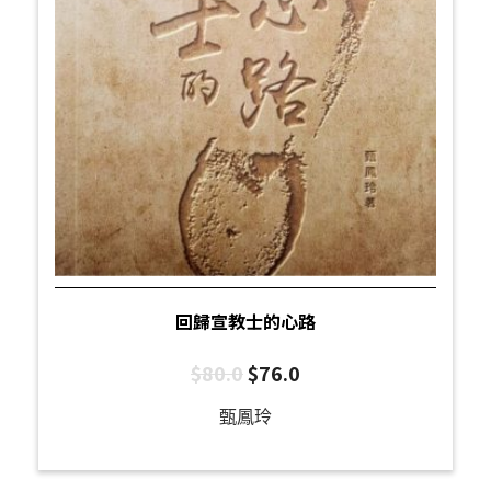
回歸宣教士的心路
$
80.0
$
76.0
甄鳳玲