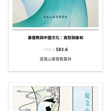
基督教與中國文化：寬恕與復和
$
88.0
$
83.6
道風山基督教叢林