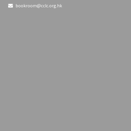
bookroom@cclc.org.hk