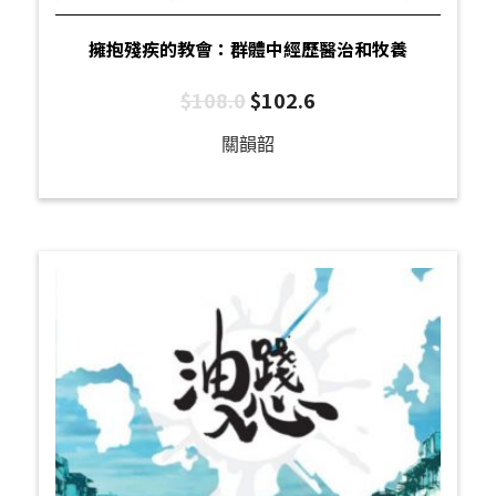
擁抱殘疾的教會：群體中經歷醫治和牧養
$
108.0
$
102.6
關韻韶