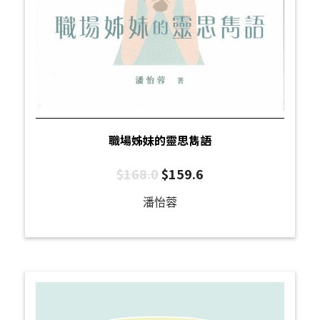
職場姊妹的靈思雋語
$
168.0
$
159.6
潘怡蓉