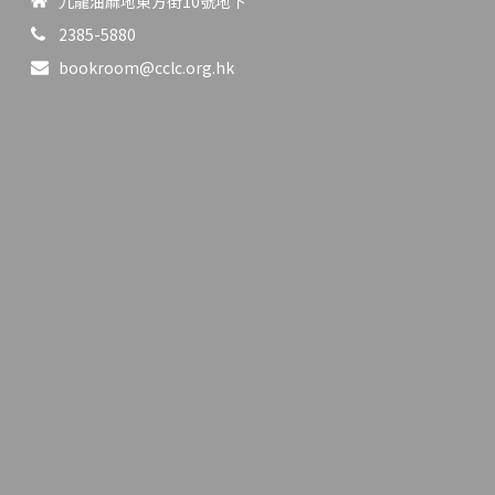
九龍油麻地東方街10號地下
2385-5880
bookroom@cclc.org.hk