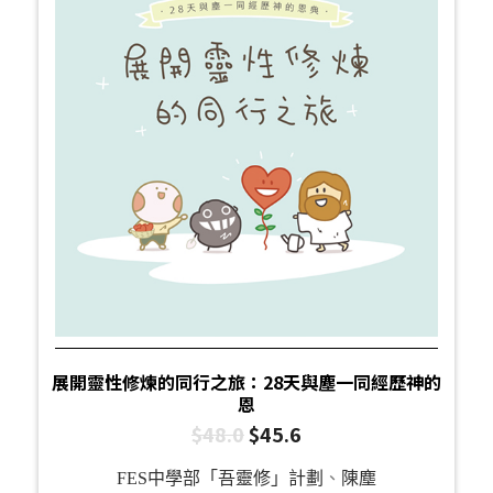
展開靈性修煉的同行之旅：28天與塵一同經歷神的
恩
$
48.0
$
45.6
FES中學部「吾靈修」計劃
、
陳塵