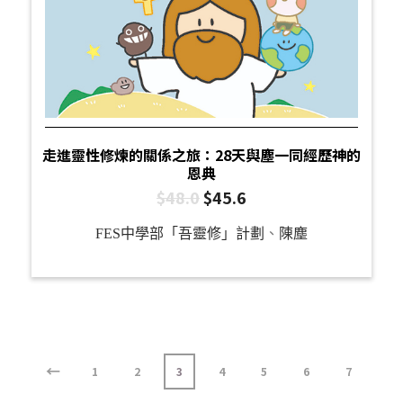
走進靈性修煉的關係之旅：28天與塵一同經歷神的
恩典
$
48.0
$
45.6
FES中學部「吾靈修」計劃
、
陳塵
←
1
2
3
4
5
6
7