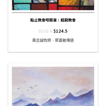
點止教會咁簡單：超窮教會
$
131.0
$
124.5
黃志誠牧師
、
廖嘉敏傳道