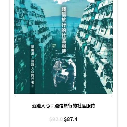
油踐入心：踐信於行的社區服侍
$
92.0
$
87.4