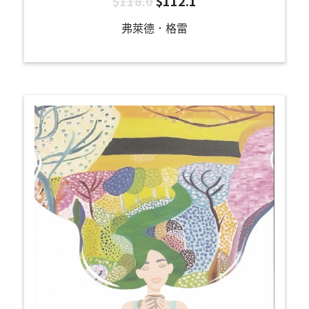
$
118.0
$
112.1
弗萊德．格雷