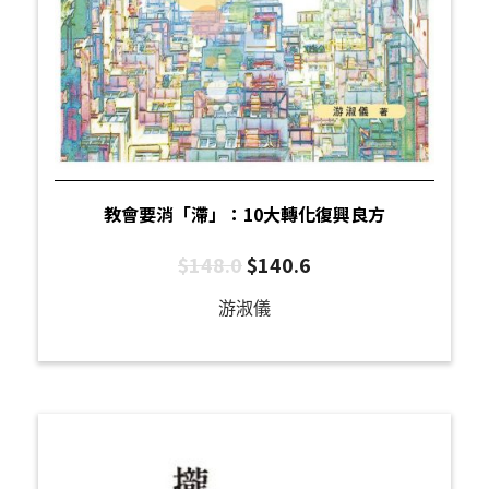
教會要消「滯」：10大轉化復興良方
$
148.0
$
140.6
游淑儀