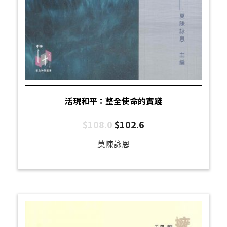
活現和平：整全使命的實踐
$
108.0
$
102.6
莫陳詠恩