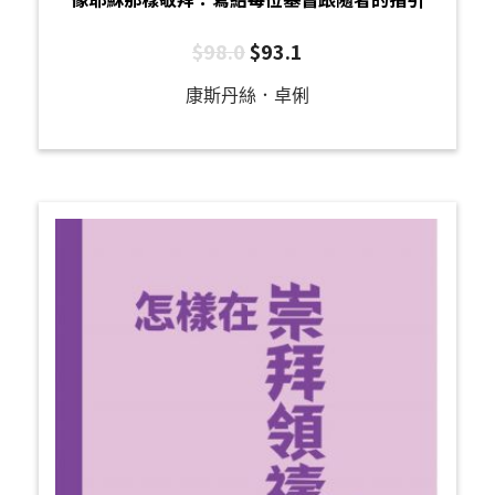
$
98.0
$
93.1
康斯丹絲．卓俐