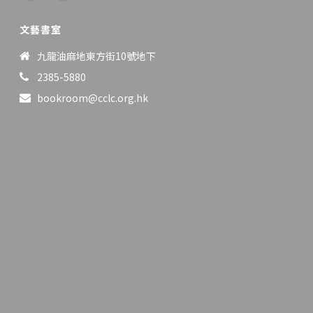
文藝書室
九龍油麻地東方街10號地下
2385-5880
bookroom@cclc.org.hk