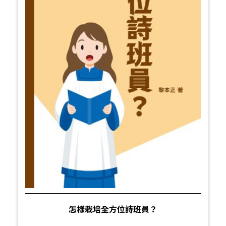
怎樣栽培全方位詩班員？