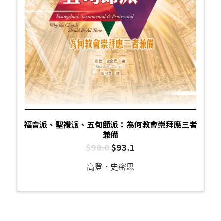
福音派、聖禮派、五旬節派：為何教會崇拜應三者
兼備
$
98.0
$
93.1
高登．史密思