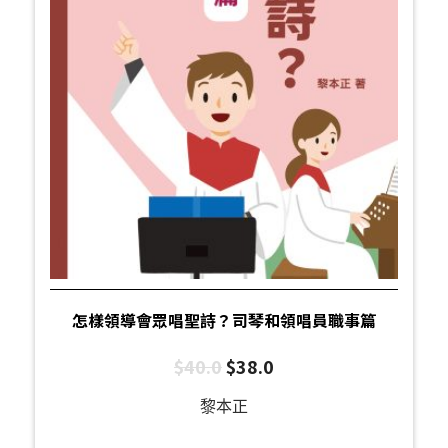
怎樣領導會眾唱聖詩？司琴和領唱員職事篇
$
40.0
$
38.0
黎本正