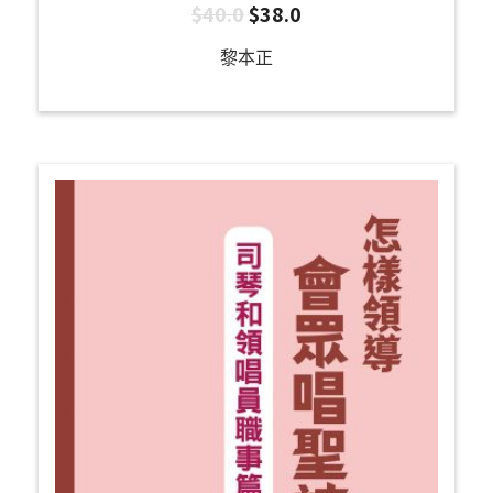
$
40.0
$
38.0
黎本正