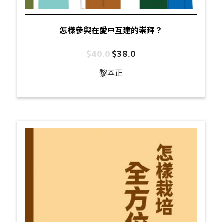
怎樣參與在愛中互建的崇拜？
$
40.0
$
38.0
黎本正