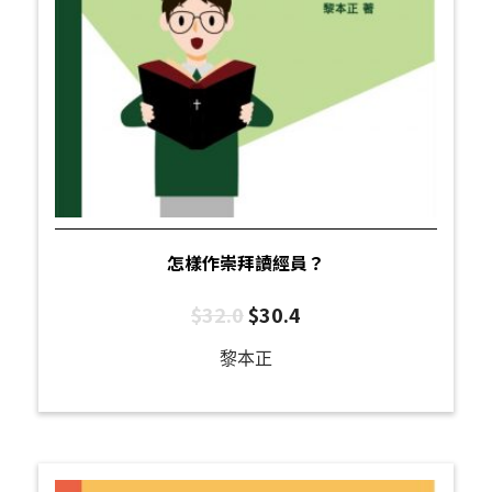
怎樣作崇拜讀經員？
$
32.0
$
30.4
黎本正