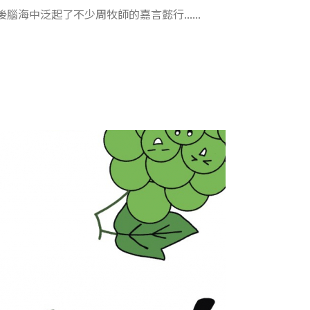
海中泛起了不少周牧師的嘉言懿行......