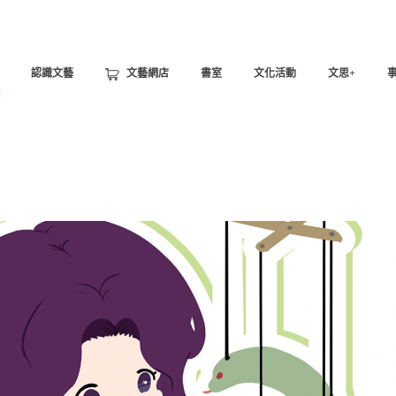
認識文藝
文藝網店
書室
文化活動
文思+
頁
/