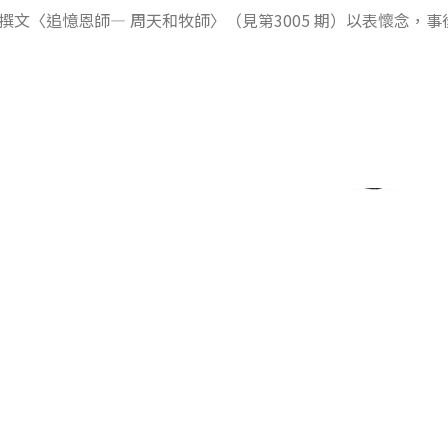
文〈追憶恩師— 周天和牧師〉（見第3005 期）以表懷念，事後腦