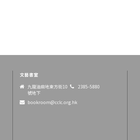
文藝書室
九龍油麻地東方街10
2385-5880
號地下
bookroom@cclc.org.hk