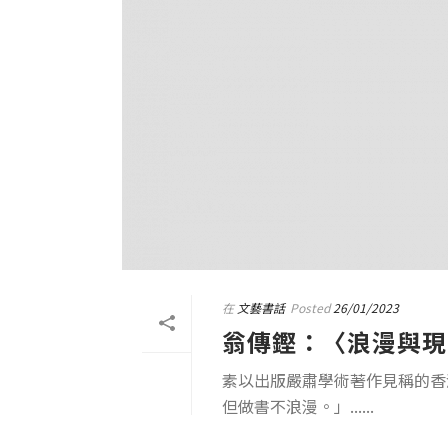
在
文藝書話
Posted
26/01/2023
翁傳鏗：〈浪漫與現
素以出版嚴肅學術著作見稱的香
但做書不浪漫。」......