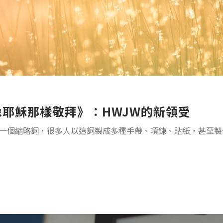
像耶穌那樣敬拜》：HWJW的新領受
個縮略詞，很多人以這詞製成多種手帶、項鍊、貼紙，甚至製作成海