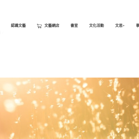
認識文藝
文藝網店
書室
文化活動
文思+
頁
/