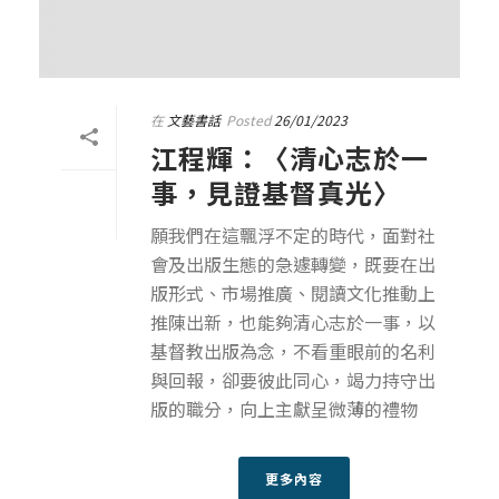
在
文藝書話
Posted
26/01/2023
江程輝：〈清心志於一
事，見證基督真光〉
願我們在這飄浮不定的時代，面對社
會及出版生態的急遽轉變，既要在出
版形式、市場推廣、閱讀文化推動上
推陳出新，也能夠清心志於一事，以
基督教出版為念，不看重眼前的名利
與回報，卻要彼此同心，竭力持守出
版的職分，向上主獻呈微薄的禮物
更多內容