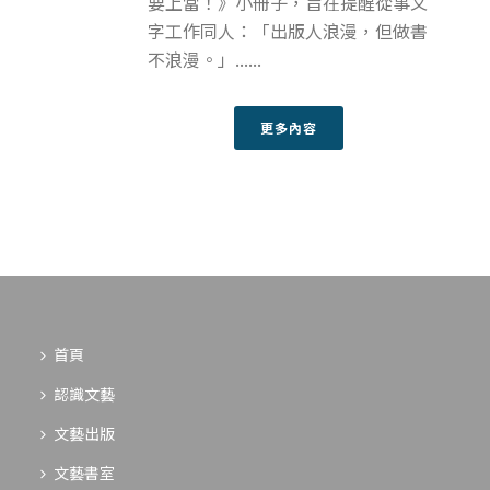
要上當！》小冊子，旨在提醒從事文
字工作同人：「出版人浪漫，但做書
不浪漫。」......
更多內容
首頁
認識文藝
文藝出版
文藝書室