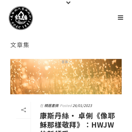
文章集
首頁
/
在
精選書摘
Posted
26/01/2023
康斯丹絲‧ 卓俐《像耶
穌那樣敬拜》：HWJW