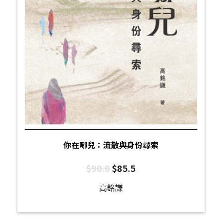
你在哪兒：流散與身份尋索
$
90.0
$
85.5
高銘謙