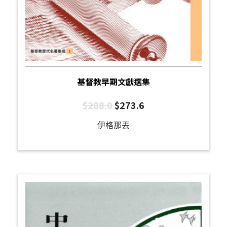
基督教早期文獻選集
$
288.0
$
273.6
伊格那丟