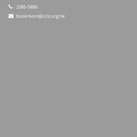
2385-5880
bookroom@cclc.org.hk