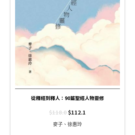
從釋經到釋人：90篇聖經人物靈修
$
118.0
$
112.1
麥子、徐惠玲