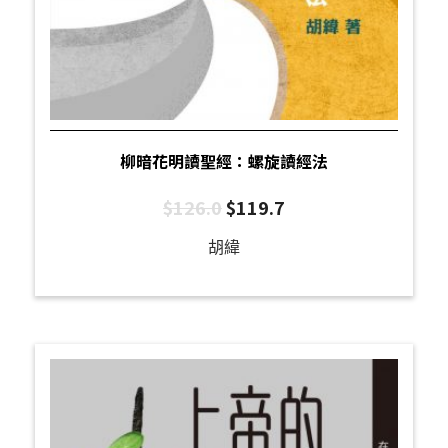
柳暗花明讀聖經：螺旋讀經法
$
126.0
$
119.7
胡緯