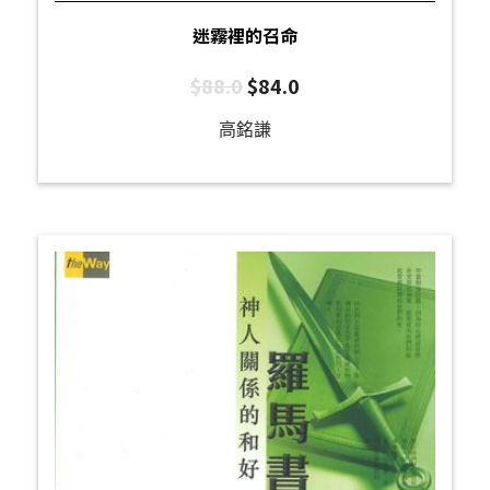
迷霧裡的召命
$
88.0
$
84.0
高銘謙