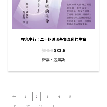
在光中行：二十個映照基督真道的生命
$
88.0
$
83.6
羅雲．威廉斯
←
1
2
3
4
5
...
→
11
12
13