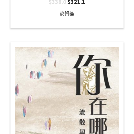
$
338.0
$
321.1
麥資基