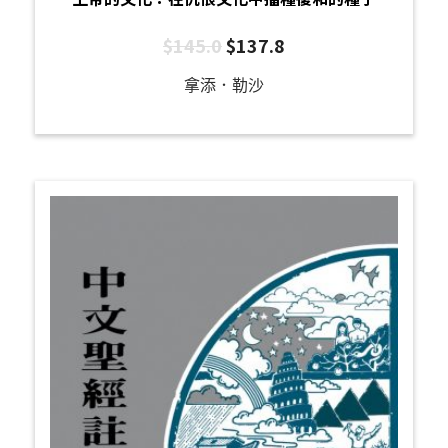
$
145.0
$
137.8
拿添．勒沙