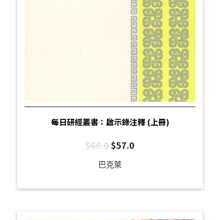
每日研經叢書：啟示錄注釋 (上冊)
$
60.0
$
57.0
巴克萊