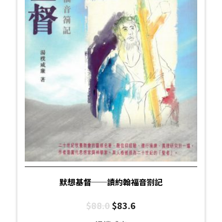
默想基督──讀約翰福音劄記
$
88.0
$
83.6