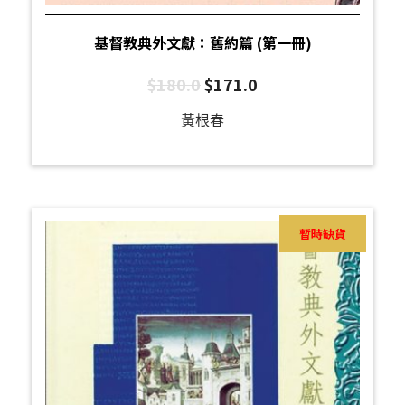
基督教典外文獻：舊約篇 (第一冊)
$
180.0
$
171.0
黃根春
暫時缺貨