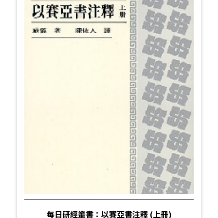
每日研經叢書：以賽亞書注釋 (上冊)