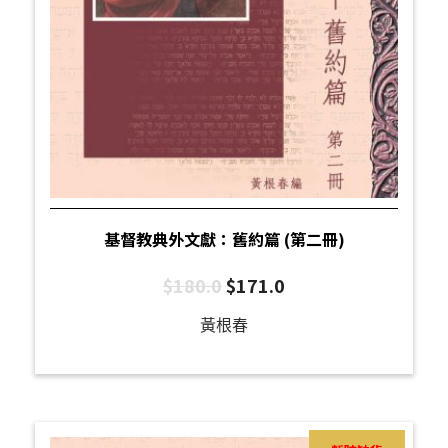
基督教典外文獻：舊約篇 (第二冊)
$
180.0
$
171.0
黃根春