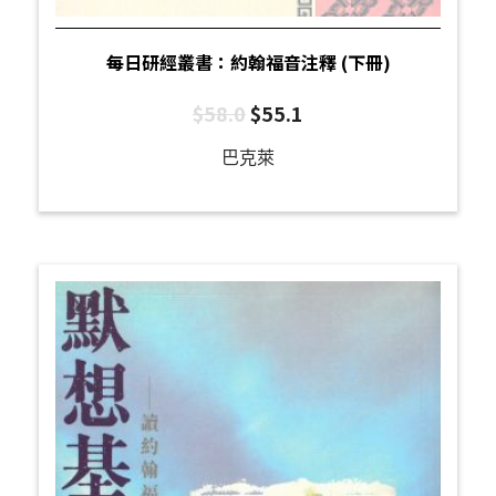
每日研經叢書：約翰福音注釋 (下冊)
$
58.0
$
55.1
巴克萊