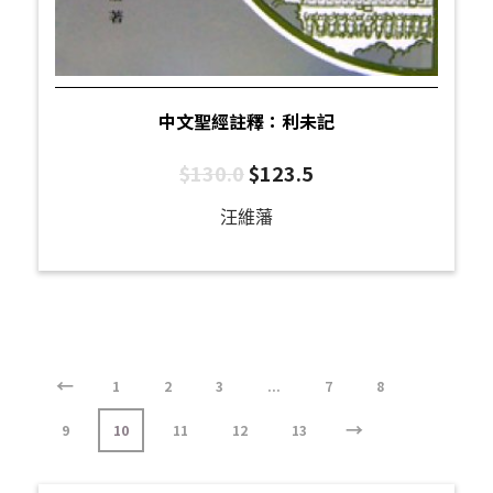
中文聖經註釋：利未記
$
130.0
$
123.5
汪維藩
←
1
2
3
...
7
8
→
9
10
11
12
13