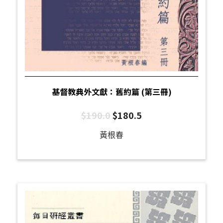
基督教典外文獻：舊約篇 (第三冊)
$
190.0
$
180.5
黃根春