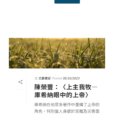
在
文藝書話
Posted
30/10/2023
陳榮豐：〈上主我牧—
庫希納眼中的上帝〉
庫希納在他眾多著作中重構了上帝的
角色，特別當人身處於苦難及災害面