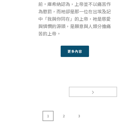
前。庫希納認為，上帝並不以痛苦作
為懲罰，而祂卻是那一位在出埃及記
中「我與你同在」的上帝，祂是慈愛
與憐憫的源頭，是願意與人類分擔痛
苦的上帝。
更多內容
1
2
3