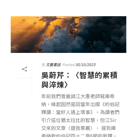
在
文藝書話
Posted
30/10/2023
吳蔚芹：〈智慧的累積
與淬煉〉
年前我們曾邀請江大惠老師寫庫希
納，緣起固然是因當年出版《約伯記
釋讀：當好人遇上壞事》，為讀者們
引介這位猶太拉比的智慧，但江Sir
交來的文章〈還我尊嚴〉， 提到庫
希納對約伯記四十二章6節的新釋，