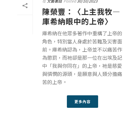
在
文藝書話
Posted
30/10/2023
陳榮豐：〈上主我牧—
庫希納眼中的上帝〉
庫希納在他眾多著作中重構了上帝的
角色，特別當人身處於苦難及災害面
前。庫希納認為，上帝並不以痛苦作
為懲罰，而祂卻是那一位在出埃及記
中「我與你同在」的上帝，祂是慈愛
與憐憫的源頭，是願意與人類分擔痛
苦的上帝。
更多內容