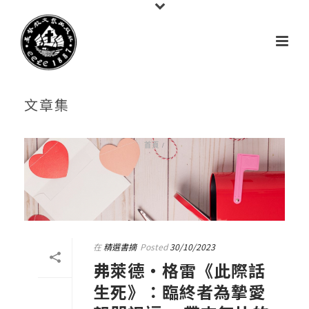
文章集
首頁
/
在
精選書摘
Posted
30/10/2023
弗萊德‧格雷《此際話
生死》：臨終者為摯愛