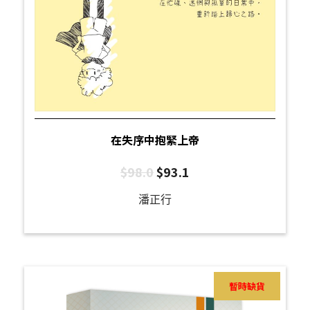
在失序中抱緊上帝
$
98.0
$
93.1
潘正行
暫時缺貨