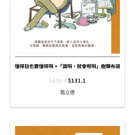
懂得攰也要懂得唞 +「識唞，就會咁唞」樹懶布袋
$
138.0
$
131.1
甄立德