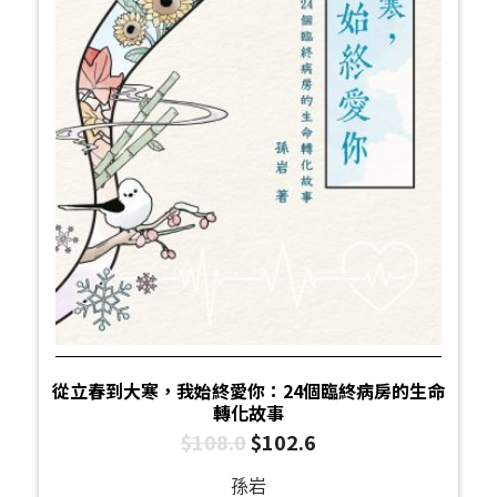
從立春到大寒，我始終愛你：24個臨終病房的生命
轉化故事
$
108.0
$
102.6
孫岩