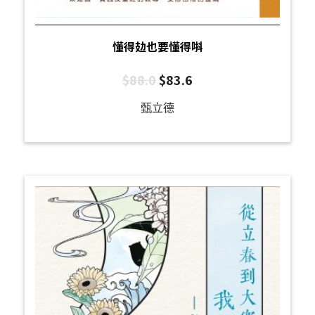
懂得攰也要懂得唞
$
88.0
$
83.6
甄立德