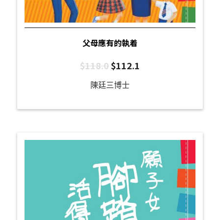
父母應有的執着
$
118.0
$
112.1
陳廷三博士