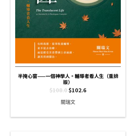
半掩心窗——一個神學人。輔導者看人生（重排
版）
$
108.0
$
102.6
關瑞文