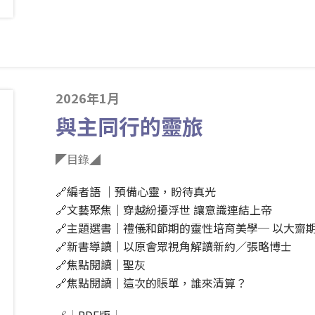
2026年1月
與主同行的靈旅
◤目錄◢
🔗
編者語 ｜預備心靈，盼待真光
🔗
文藝聚焦｜穿越紛擾浮世 讓意識連結上帝
🔗
主題選書｜禮儀和節期的靈性培育美學─ 以大齋期
🔗
新書導讀｜以原會眾視角解讀新約／張略博士
🔗
焦點閱讀｜聖灰
🔗
焦點閱讀｜這次的賬單，誰來清算？