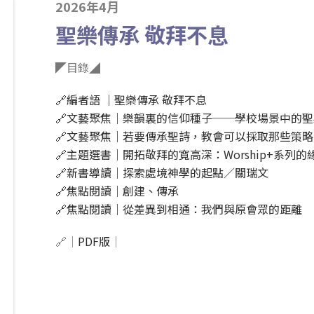
2026年4月
聖樂傳承 敬拜不息
◤目錄◢
🔗編者語 ｜聖樂傳承 敬拜不息
🔗文藝聚焦｜樂韻裏的信仰種子──學校場景中的
🔗文藝聚焦｜若要傳承聖詩，教會可以採取那些策
🔗主題選書｜開拓敬拜的寬高深：Worship+系列
🔗新書導讀｜探索處境神學的起點／關瑞文
🔗焦點閱讀｜創建、傳承
🔗焦點閱讀｜從差異到相通：我們與原會眾的距離
🔗｜
PDF版
｜