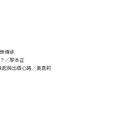
聖樂傳承
略？／黎本正
的緣起與出版心路／黃嘉莉