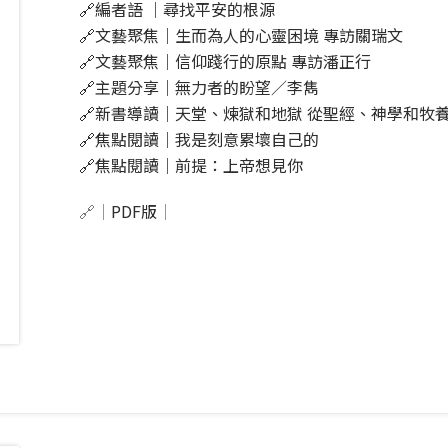
🔗
編者語 ｜尋找平安的根源
🔗
文藝聚焦｜生而為人的心靈困境 專訪關瑞文
🔗
文藝聚焦｜信仰踐行的原點 專訪潘正行
🔗
主題分享｜
無力者的盼望
／
李雋
🔗
新書導讀｜天堂、煉獄和地獄 從聖經、神學和牧
🔗
焦點閱讀｜我是刻意累壞自己的
🔗
焦點閱讀｜前提：上帝想見你
🔗｜
PDF版
｜