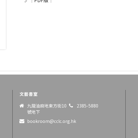
🔗｜
PDF版
｜
文藝書室
九龍油麻地東方街10
2385-5880
號地下
bookroom@cclc.org.hk