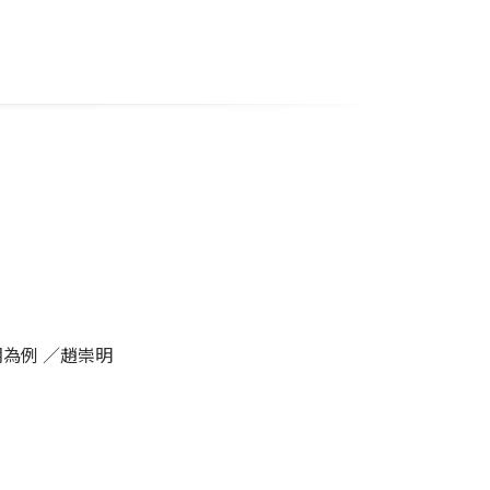
為例 ／趙崇明