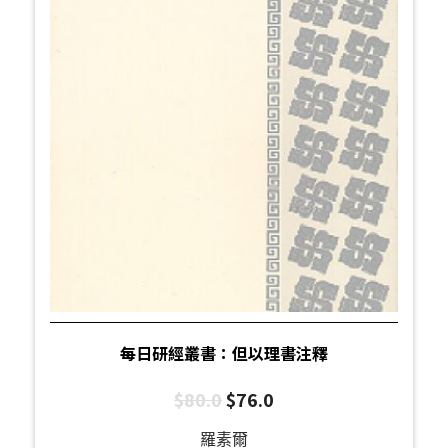
每日研經叢書：但以理書注釋
$
80.0
$
76.0
羅素爾