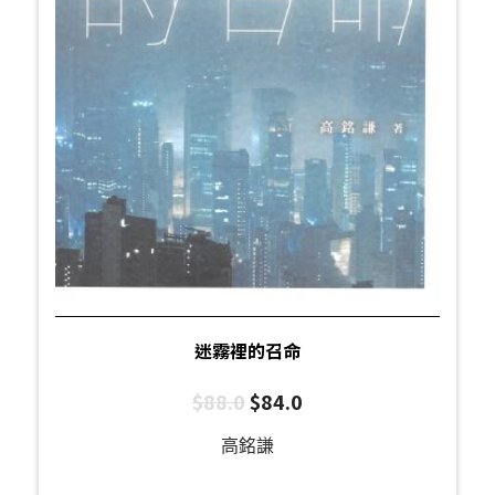
迷霧裡的召命
$
88.0
$
84.0
高銘謙