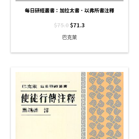
每日研經叢書：加拉太書．以弗所書注釋
$
75.0
$
71.3
巴克萊