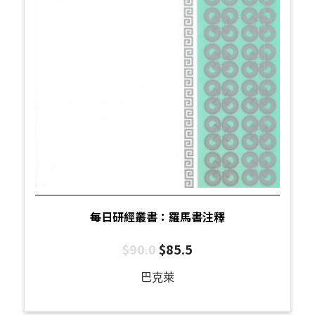
每日研經叢書：羅馬書注釋
$
90.0
$
85.5
巴克萊