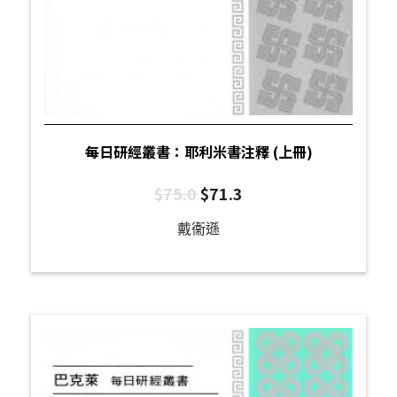
每日研經叢書：耶利米書注釋 (上冊)
$
75.0
$
71.3
戴衞遜