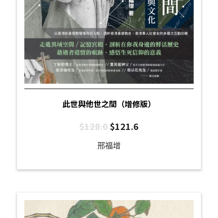
此世與他世之間（增修版）
$
128.0
$
121.6
邢福增