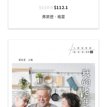
$
118.0
$
112.1
弗萊德．格雷