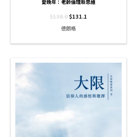
愛晚年：老齡倫理新思維
$
138.0
$
131.1
德朗格