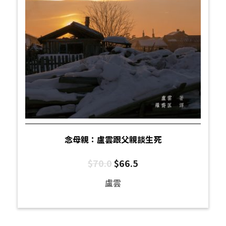
念母親：盧雲跟父親談生死
$
70.0
$
66.5
盧雲