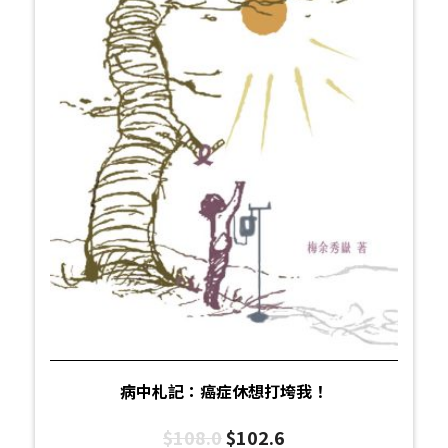
病中札記：癌症休想打垮我！
$
108.0
$
102.6