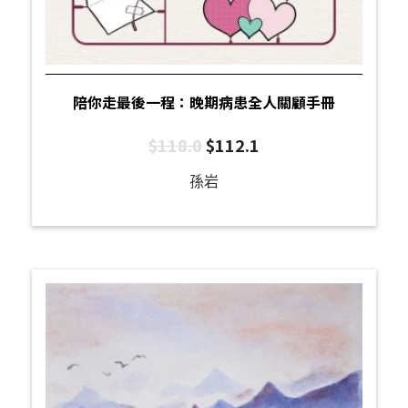
陪你走最後一程：晚期病患全人關顧手冊
$
118.0
$
112.1
孫岩