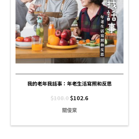
我的老年我話事：年老生活寫照和反思
$
108.0
$
102.6
關俊棠