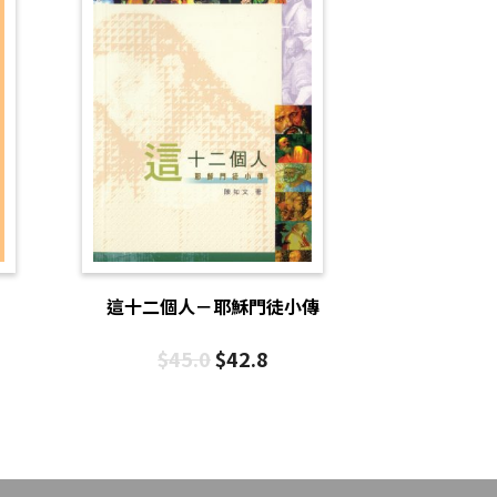
這十二個人－耶穌門徒小傳
$
45.0
$
42.8