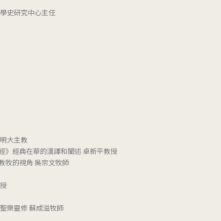
儒學史研究中心主任
謳明大主教
經》經典在華的漢譯和闡述 卓新平教授
教牧的視角 吳宗文牧師
教授
聖樂靈修 蘇成溢牧師