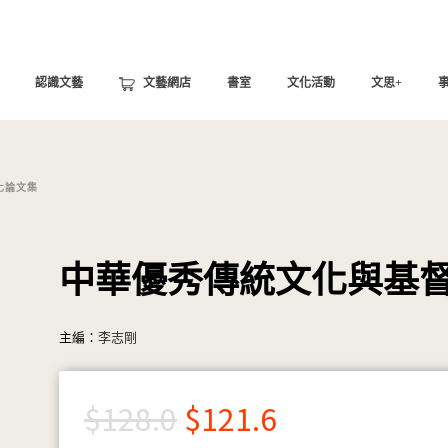
認識文藝
文藝網店
書室
文化活動
文思+
化論文集
中華優秀傳統文化與基
主編：
李志剛
$
128.0
$
121.6