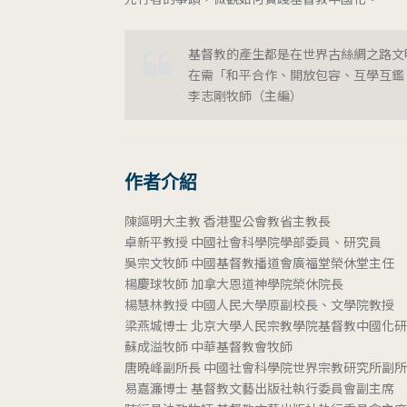
基督教的產生都是在世界古絲綢之路文
在需「和平合作、開放包容、互學互鑑
李志剛牧師（主編）
作者介紹
陳謳明大主教 香港聖公會教省主教長
卓新平教授 中國社會科學院學部委員、研究員
吳宗文牧師 中國基督教播道會廣福堂榮休堂主任
楊慶球牧師 加拿大恩道神學院榮休院長
楊慧林教授 中國人民大學原副校長、文學院教授
梁燕城博士 北京大學人民宗教學院基督教中國化
蘇成溢牧師 中華基督教會牧師
唐曉峰副所長 中國社會科學院世界宗教研究所副
易嘉濂博士 基督教文藝出版社執行委員會副主席