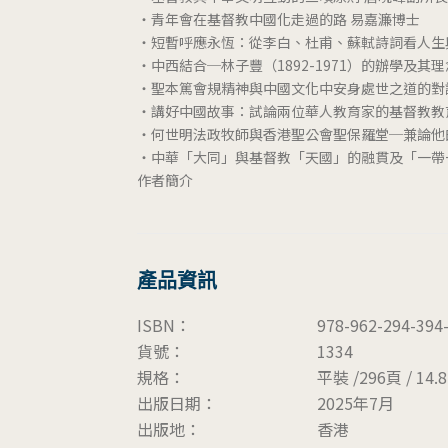
‧青年會在基督教中國化走過的路 易嘉濂博士
‧短暫呼應永恆：從李白、杜甫、蘇軾詩詞看人生
‧中西結合─林子豐（1892-1971）的辦學及其
‧聖本篤會規精神與中國文化中安身處世之道的對
‧講好中國故事：試論兩位華人教育家的基督教教
‧何世明法政牧師與香港聖公會聖保羅堂─兼論他
‧中華「大同」與基督教「天國」的融貫及「一帶
作者簡介
產品資訊
ISBN：
978-962-294-394
貨號：
1334
規格：
平裝 /296頁 / 14.8 
出版日期：
2025年7月
出版地：
香港