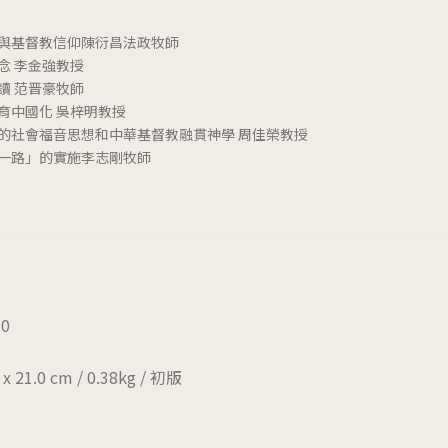
與基督教信仰陳衍昌法政牧師
理念 李金強教授
讀 范晋豪牧師
育中國化 吳梓明教授
的社會福音思想和中華基督教融貫神學 周佳榮教授
一路」的實施李志剛牧師
-0
x 21.0 cm / 0.38kg / 初版