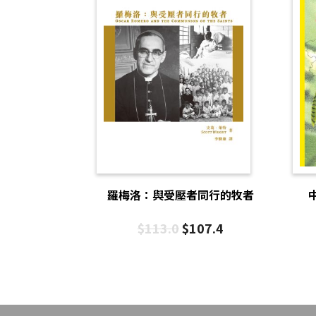
羅梅洛：與受壓者同行的牧者
$
113.0
$
107.4