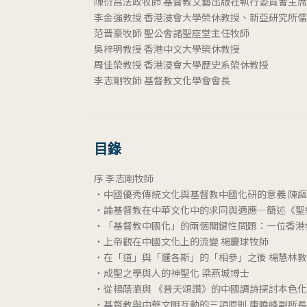
陳衍昌法政牧師 基督教文藝出版社執行委員會主席
李金強教授 香港浸會大學榮休教授、新亞研究所
范晋豪牧師 聖公會諸聖座堂主任牧師
吳梓明教授 香港中文大學榮休教授
周佳榮教授 香港浸會大學歷史系榮休教授
李志剛牧師 基督教文化學會會長
目錄
序 李志剛牧師
‧中國優秀傳統文化與基督教中國化研的意義 陳
‧論基督教在中華文化中的求同與適應─簡述《聖
‧「基督教中國化」的兩個關鍵性問題：一位香港
‧上帝觀在中國文化上的流變 楊慶球牧師
‧在「道」與「邏各斯」的「相參」之後 楊慧林
‧成聖之學與人的神聖化 梁燕城博士
‧從楊蔭瀏與 《普天頌讚》的中國調詩探討本色化
‧基督教與中華文明互動的三項原則 唐曉峰副所長