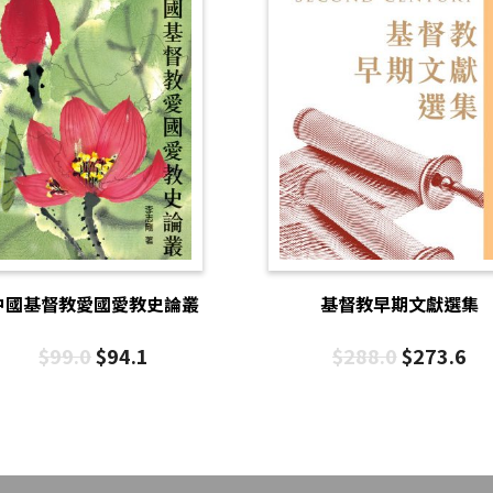
中國基督教愛國愛教史論叢
基督教早期文獻選集
$
99.0
$
94.1
$
288.0
$
273.6