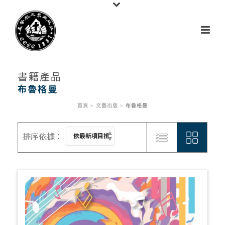
書籍產品
布魯格曼
首頁
>
文藝出版
>
布魯格曼