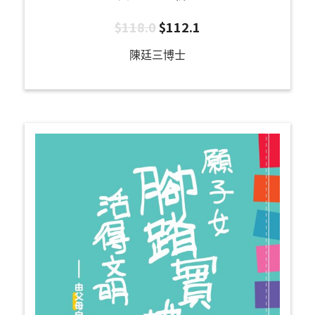
$
118.0
$
112.1
陳廷三博士