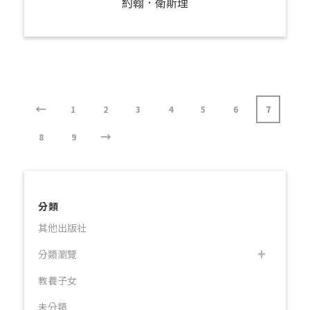
約翰．衛斯理
←
1
2
3
4
5
6
7
→
8
9
分類
其他出版社
分類瀏覽
教養子女
未分類