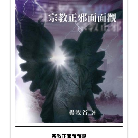
宗教正邪面面觀