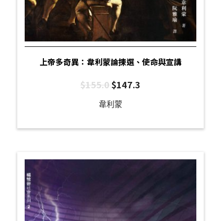
上帝多奇異：韋利蒙論揀選、使命與宣講
$
155.0
$
147.3
韋利蒙