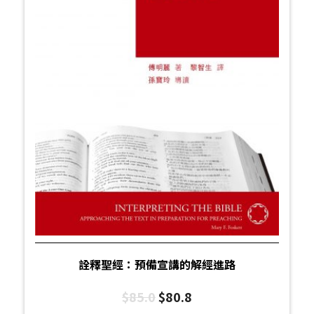
詮釋聖經：預備宣講的解經進路
$
85.0
$
80.8