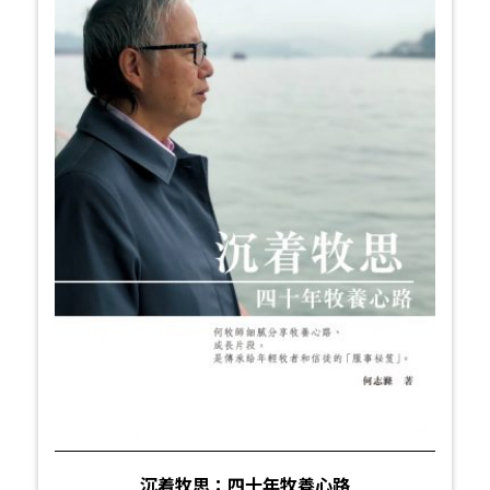
沉着牧思：四十年牧養心路