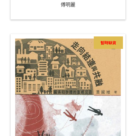
傅明麗
暫時缺貨