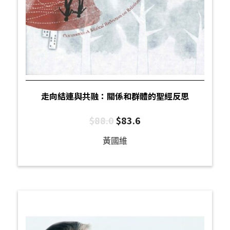
走向結連與共融：關係和群體的聖經反思
$
88.0
$
83.6
黃國維