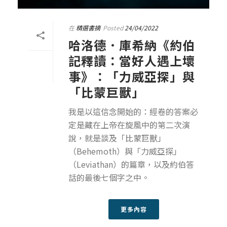
在
精選書摘
Posted
24/04/2022
哈洛德．庫希納《約伯
記釋讀：當好人遇上壞
事》：「力威亞探」與
「比蒙巨獸」
我是以這信念開始的：經卷的答案必
定是藏在上帝在旋風中的第二次演
說，就是談及「比蒙巨獸」
（Behemoth）與「力威亞探」
（Leviathan）的篇章，以及約伯答
話的最後七個字之中。
更多內容