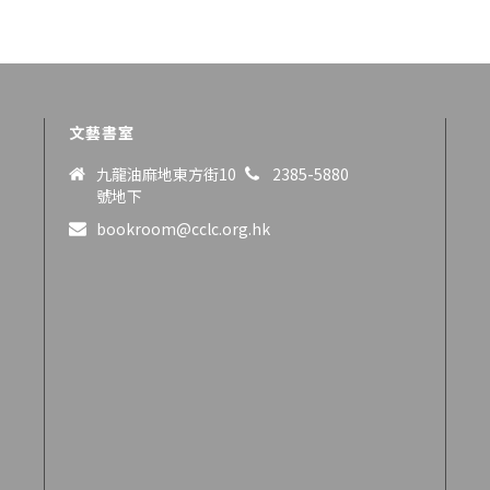
文藝書室
九龍油麻地東方街10
2385-5880
號地下
bookroom@cclc.org.hk