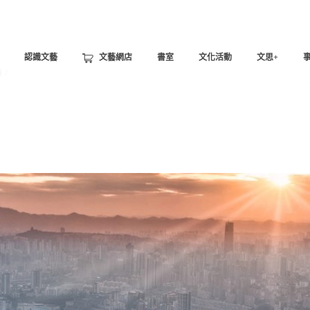
認識文藝
文藝網店
書室
文化活動
文思+
頁
/