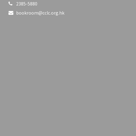
2385-5880
bookroom@cclc.org.hk