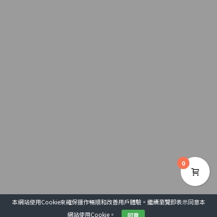
0
本網站使用Cookie來確保運作暢順和改善用戶體驗。繼續瀏覽即表示同意本
網站使用Cookie。
同意
COPYRIGHT 2020 © 基督教文藝出版社
用戶協議
私隱政策