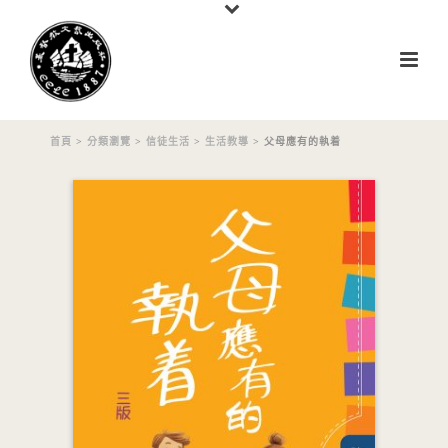
首頁
>
分類瀏覽
>
信徒生活
>
生活教導
> 父母應有的執着