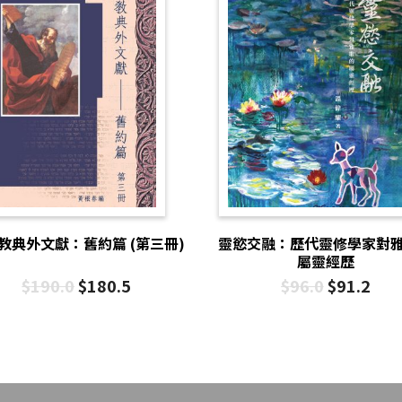
教典外文獻：舊約篇 (第三冊)
靈慾交融：歷代靈修學家對
屬靈經歷
$
190.0
$
180.5
$
96.0
$
91.2