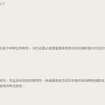
77
此書予神學生和教牧，深信此書必能豐富讀者對新約的認識和當中信息的
資訊，而且具有高度的實用性。無論讀者是否認同本書的每個釋經細節或
處境的時光旅程。