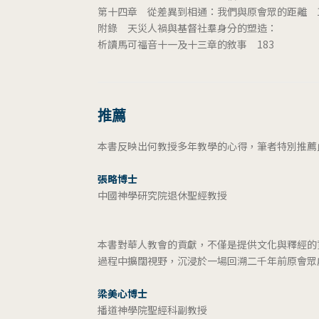
第十四章 從差異到相通：我們與原會眾的距離 1
附錄 天災人禍與基督社羣身分的塑造：
析讀馬可福音十一及十三章的敘事 183
推薦
本書反映出何教授多年教學的心得，筆者特別推薦
張略博士
中國神學研究院退休聖經教授
本書對華人教會的貢獻，不僅是提供文化與釋經的
過程中擴闊視野，沉浸於一場回溯二千年前原會眾
梁美心博士
播道神學院聖經科副教授