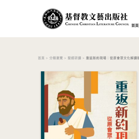
首頁
首頁
>
分類瀏覽
>
聖經研讀
> 重返新約現場：從原會眾文化解讀