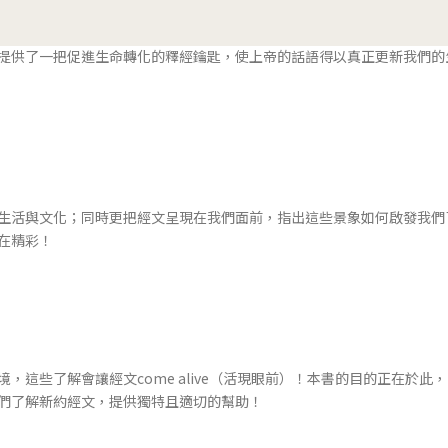
提供了一把促進生命轉化的釋經鑰匙，使上帝的話語得以真正更新我們的
生活與文化；同時更把經文呈現在我們面前，指出這些景象如何啟發我們
在精彩！
，這些了解會讓經文come alive（活現眼前）！本書的目的正在於此
們了解新約經文，提供獨特且適切的幫助！