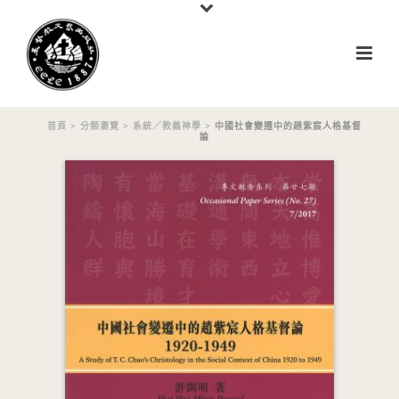
首頁
>
分類瀏覽
>
系統／教義神學
> 中國社會變遷中的趙紫宸人格基督
論