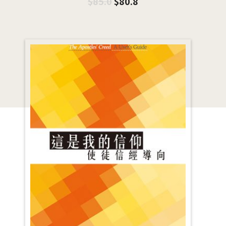
$
85.0
$
80.8