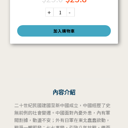
加入購物車
內容介紹
二十世紀民國建國至新中國成立，中國經歷了史
無前例的社會變遷。中國面對內憂外患，內有軍
閥割據，動盪不安；外有日軍在東北蠢蠢欲動，
戰爭一觸即發：七七事變，引致八年抗戰，繼而