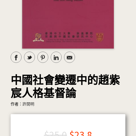
中國社會變遷中的趙紫
宸人格基督論
作者：
許開明
$
25.0
$
23.8