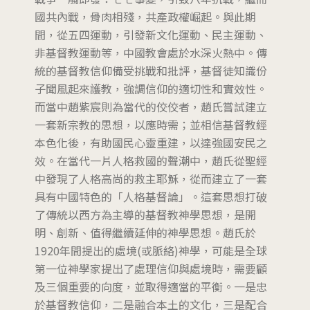
國共內戰，骨肉相殘，共產政權崛起。與此期
間，從五四運動，引發新文化運動、民主運動、
非基督教運動等，中國教會處於水深火熱中。傳
統的基督教信仰備受挑戰和批評，基督徒知識份
子聞風起來護教，強調信仰的適切性和實效性。
而當中趙紫宸則為當代的佼佼者，趙氏嘗試建立
一套新宗教的思想，以應時需；並相信基督教經
本色化後，有助國民心靈重建，以達強國安民之
效。在當代一片人格救國的聲潮中，趙氏從聖經
中發現了人格高尚的救主耶穌，從而建立了一套
具有中國特色的「人格基督論」。這套思想打破
了傳統以西方為主導的基督教神學思想，是開
明、創新、值得繼續延伸的神學思想。趙氏於
1920年間提出的處境(或脈絡)神學，可能是全球
第一位神學家提出了處理信仰與處境時，需要顧
及三個重要的向度，並取得適當的平衡。一是忠
於基督教信仰，二是融合本土的文化，三是配合