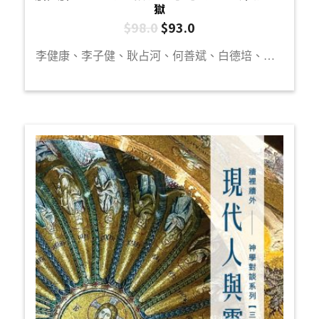
獄
$
98.0
$
93.0
李健康、李子健、耿占河、何善斌、白德培、袁浩俊、陳曉琪、李一帆、楊文傑