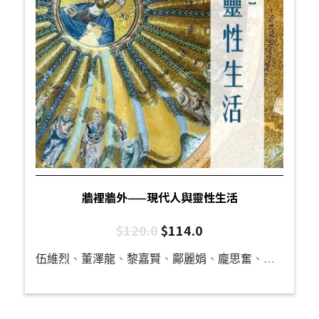
牆裡牆外——現代人與靈性生活
$
120.0
$
114.0
伍維烈
、
董澤龍
、
黎嘉賢
、
鄺麗娟
、
龐思奮
、
何威達
、