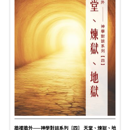
牆裡牆外——神學對談系列［四］ 天堂、煉獄、地