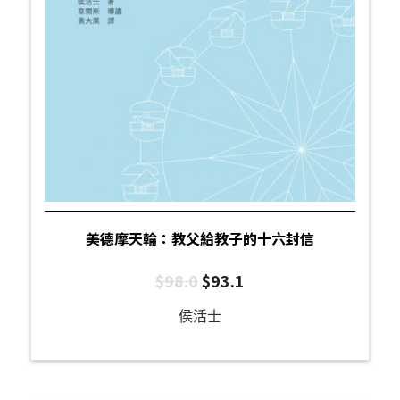
美德摩天輪：教父給教子的十六封信
$
98.0
$
93.1
侯活士