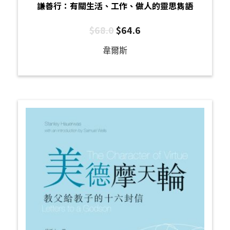
謙善行：有關生活、工作、做人的靈思雋語
$
68.0
$
64.6
韋爾斯