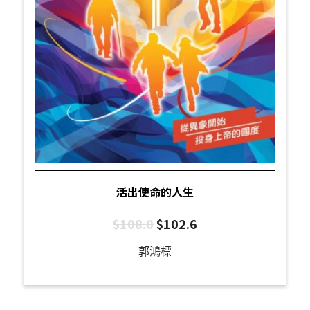
活出使命的人生
$
108.0
$
102.6
郭鴻標