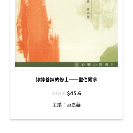
諄諄善諫的修士──聖伯爾拿
$
48.0
$
45.6
主編：范鳳華