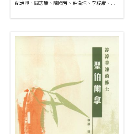
紀治興
、
關志康
、
陳國芳
、
葉漢浩
、
李駿康
、
葉菁華
、