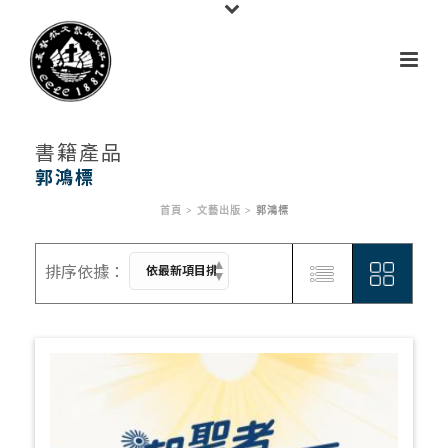
書籍產品
郭鴻標
首頁
>
文藝出版
>
郭鴻標