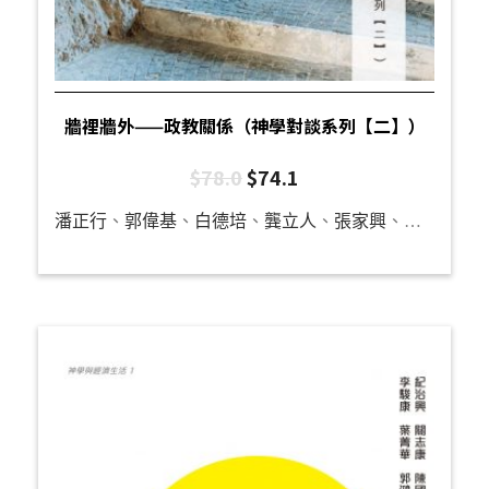
牆裡牆外——政教關係（神學對談系列【二】）
$
78.0
$
74.1
潘正行
、
郭偉基
、
白德培
、
龔立人
、
張家興
、
羅秉祥
、