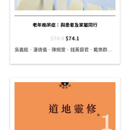
老年痴呆症：與患者及家屬同行
$
78.0
$
74.1
吳義銘
、
潘倩儀
、
陳婉雯
、
錢黃碧君
、
戴樂群
、
龔立人