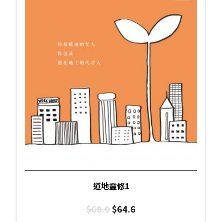
道地靈修1
$
68.0
$
64.6