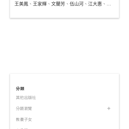
王美鳳
、
王家輝
、
文蘭芳
、
伍山河
、
江大惠
、
余妙雲
、
分類
其他出版社
分類瀏覽
教養子女