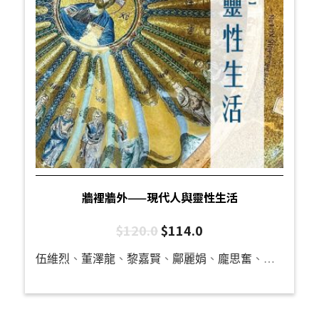
牆裡牆外——現代人與靈性生活
$
120.0
$
114.0
伍維烈
、
董澤龍
、
黎嘉賢
、
鄺麗娟
、
龐思奮
、
何威達
、