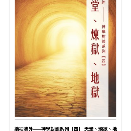
牆裡牆外——神學對談系列［四］ 天堂、煉獄、地