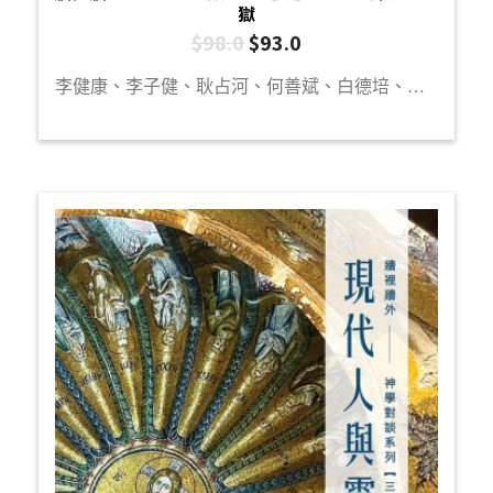
獄
$
98.0
$
93.0
李健康、李子健、耿占河、何善斌、白德培、袁浩俊、陳曉琪、李一帆、楊文傑