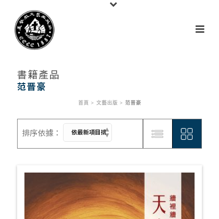
書籍產品
范晋豪
首頁
>
文藝出版
>
范晋豪