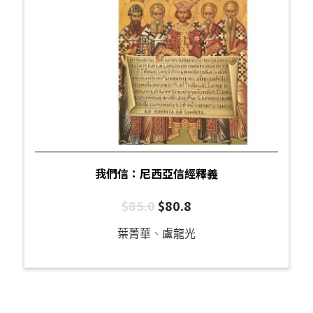
我們信：尼西亞信經釋義
$
85.0
$
80.8
葉菁華
、
盧龍光