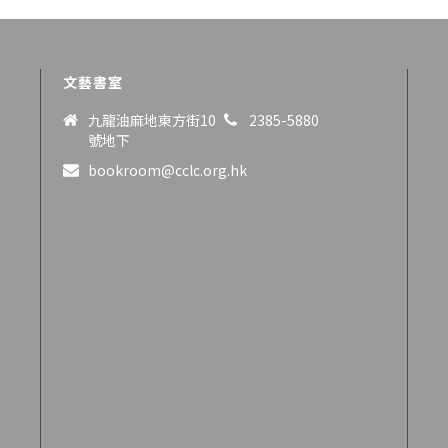
文藝書室
九龍油麻地東方街10
2385-5880
號地下
bookroom@cclc.org.hk