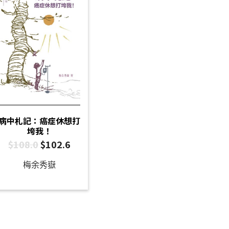
病中札記：癌症休想打
垮我！
$
108.0
$
102.6
梅余秀嶽