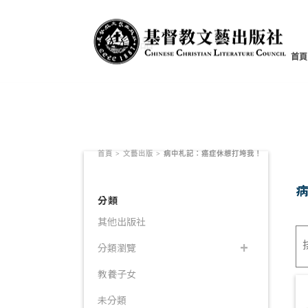
書籍產品
首頁
首頁
>
文藝出版
>
病中札記：癌症休想打垮我！
分類
其他出版社
分類瀏覽
教養子女
未分類