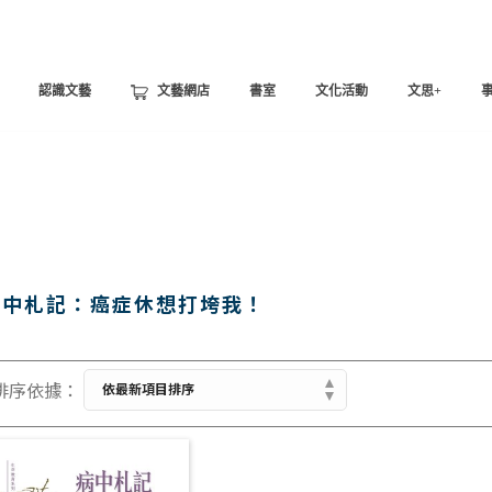
認識文藝
文藝網店
書室
文化活動
文思+
病中札記：癌症休想打垮我！