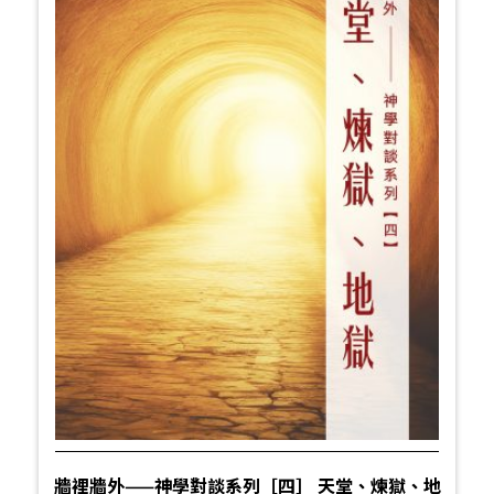
牆裡牆外——神學對談系列［四］ 天堂、煉獄、地