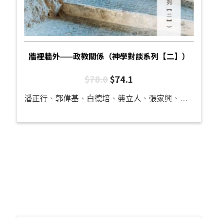
牆裡牆外——政教關係（神學對談系列【二】）
$
78.0
$
74.1
潘正行
、
郭偉基
、
白德培
、
龔立人
、
張家興
、
羅秉祥
、