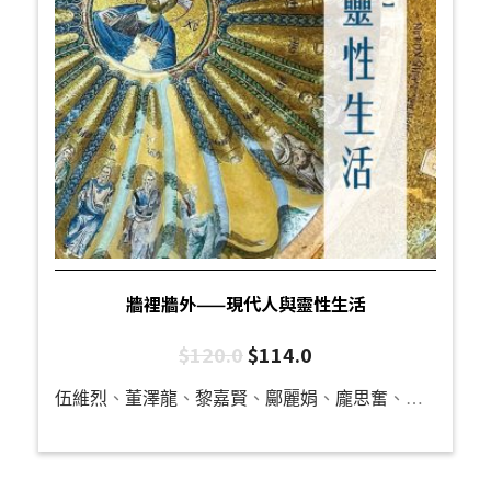
牆裡牆外——現代人與靈性生活
$
120.0
$
114.0
伍維烈
、
董澤龍
、
黎嘉賢
、
鄺麗娟
、
龐思奮
、
何威達
、