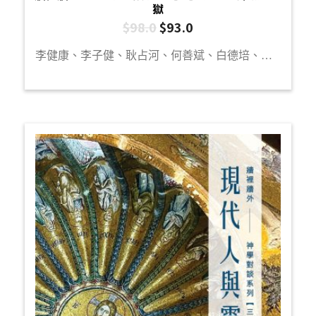
獄
$
98.0
$
93.0
李健康、李子健、耿占河、何善斌、白德培、袁浩俊、陳曉琪、李一帆、楊文傑