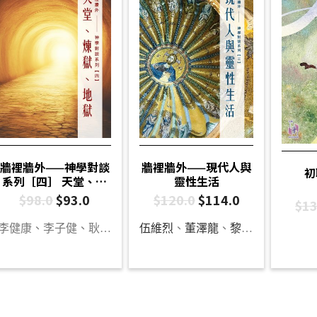
牆裡牆外——神學對談
牆裡牆外——現代人與
初
系列［四］ 天堂、煉
靈性生活
獄、地獄
$
98.0
$
93.0
$
120.0
$
114.0
$
13
李健康、李子健、耿占河、何善斌、白德培、袁浩俊、陳曉琪、李一帆、楊文傑
伍維烈
、
董澤龍
、
黎嘉賢
、
鄺麗娟