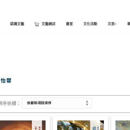
認識文藝
文藝網店
書室
文化活動
文思+
潘怡蓉