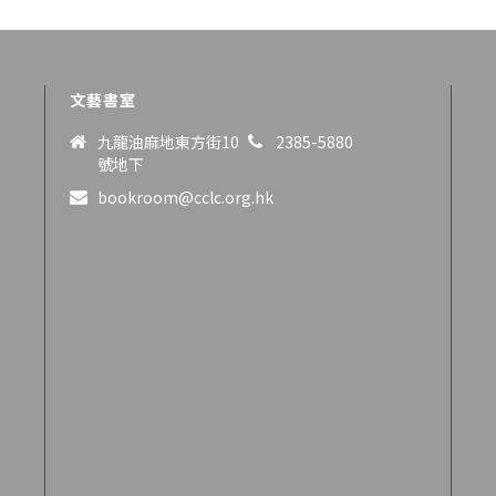
文藝書室
九龍油麻地東方街10
2385-5880
號地下
bookroom@cclc.org.hk