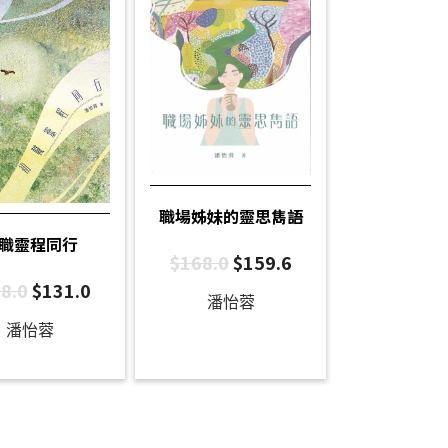
職場姊妹的靈思雋語
職靈程同行
$
168.0
$
159.6
8.0
$
131.0
潘怡蓉
、
龐思奮
、
何威達
、
潘怡蓉
、
區可茵
、
黃錦文
、
龔聖美
、
馬克修
潘怡蓉