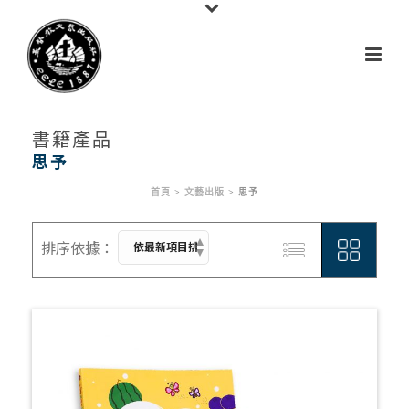
書籍產品
思予
首頁
>
文藝出版
>
思予