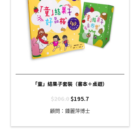
「童」結果子套裝（書本＋桌遊）
$
206.0
$
195.7
顧問：鍾麗萍博士