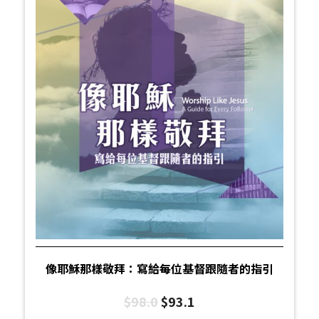
像耶穌那樣敬拜：寫給每位基督跟隨者的指引
$
98.0
$
93.1