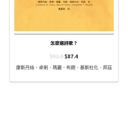
怎麼選詩歌？
$
92.0
$
87.4
康斯丹絲．卓俐
、
瑪麗．布朗
、
基斯杜化．邦茲