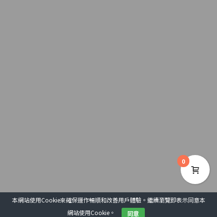
0
本網站使用Cookie來確保運作暢順和改善用戶體驗。繼續瀏覽即表示同意本
網站使用Cookie。
同意
COPYRIGHT 2020 © 基督教文藝出版社
用戶協議
私隱政策