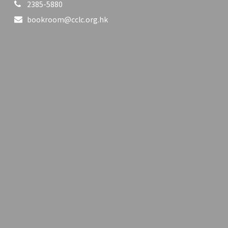
2385-5880
bookroom@cclc.org.hk