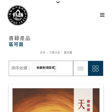
書籍產品
區可茵
首頁
>
文藝出版
>
區可茵