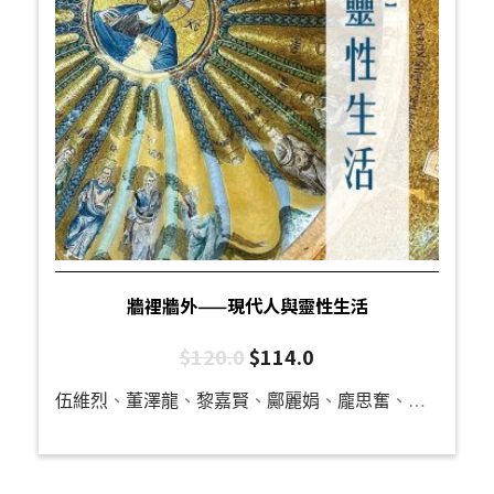
牆裡牆外——現代人與靈性生活
$
120.0
$
114.0
伍維烈
、
董澤龍
、
黎嘉賢
、
鄺麗娟
、
龐思奮
、
何威達
、