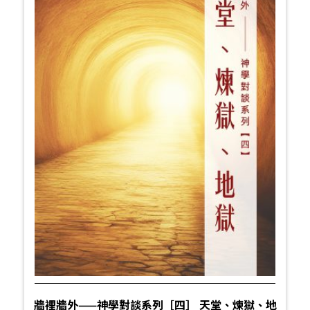
牆裡牆外——神學對談系列［四］ 天堂、煉獄、地