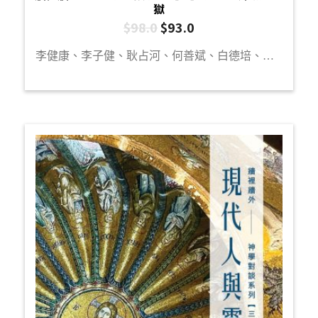
獄
$
98.0
$
93.0
李健康、李子健、耿占河、何善斌、白德培、袁浩俊、陳曉琪、李一帆、楊文傑