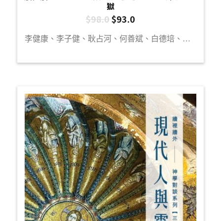
獄
$
98.0
$
93.0
李健康、李子健、耿占河、何善斌、白德培、袁浩俊、陳曉琪、李一帆、楊文傑