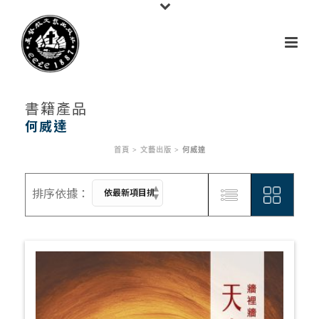
書籍產品
何威達
首頁
>
文藝出版
>
何威達