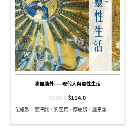
牆裡牆外——現代人與靈性生活
$
120.0
$
114.0
伍維烈
、
董澤龍
、
黎嘉賢
、
鄺麗娟
、
龐思奮
、
何威達
、