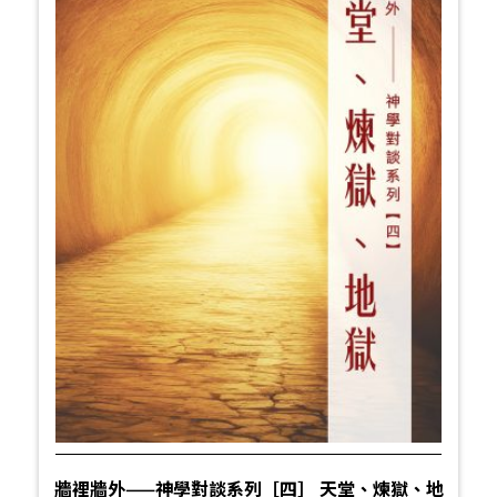
牆裡牆外——神學對談系列［四］ 天堂、煉獄、地