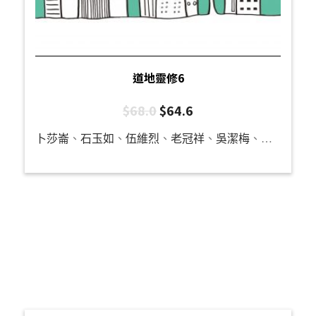
道地靈修6
$
68.0
$
64.6
卜莎崙
、
石玉如
、
伍維烈
、
老冠祥
、
吳潔梅
、
李夢茵
、