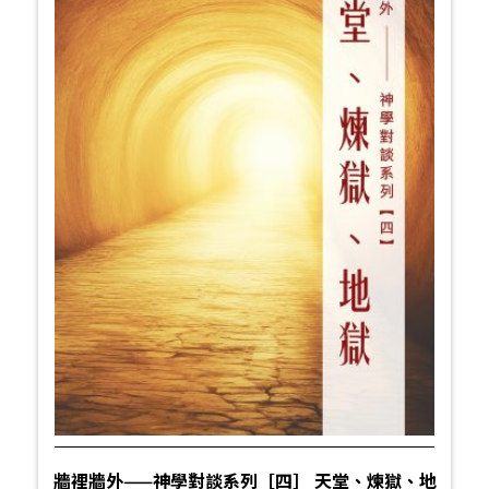
牆裡牆外——神學對談系列［四］ 天堂、煉獄、地