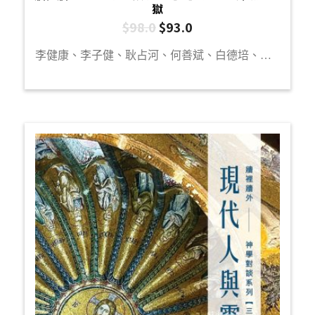
獄
$
98.0
$
93.0
李健康、李子健、耿占河、何善斌、白德培、袁浩俊、陳曉琪、李一帆、楊文傑