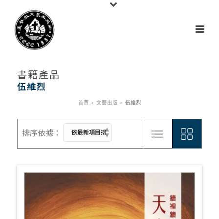
書籍產品
伍維烈
首頁
>
文藝出版
>
伍維烈