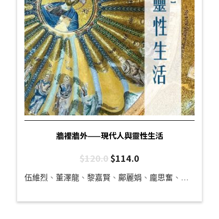
牆裡牆外——現代人與靈性生活
$
120.0
$
114.0
伍維烈
、
董澤龍
、
黎嘉賢
、
鄺麗娟
、
龐思奮
、
何威達
、