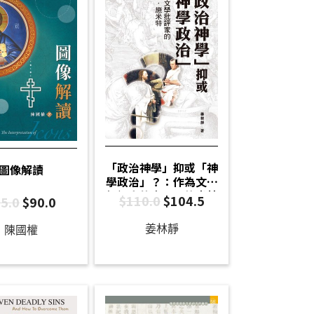
「政治神學」抑或「神
圖像解讀
學政治」？：作為文學
批評家的卡爾．施米特
$
110.0
$
104.5
5.0
$
90.0
姜林靜
陳國權