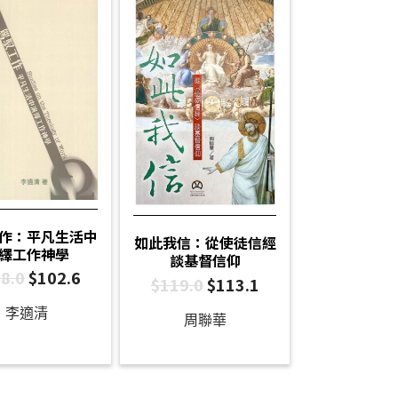
作：平凡生活中
如此我信：從使徒信經
繹工作神學
談基督信仰
8.0
$
102.6
$
119.0
$
113.1
李適清
周聯華