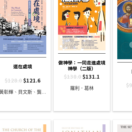
做神學：一同走進處境
道在處境
神學（二版）
$
138.0
$
131.1
$
128.0
$
121.6
$
9
羅利．葛林
黃彰輝
、
貝文斯
、
龔立人
、
黃慧貞
、
關瑞文