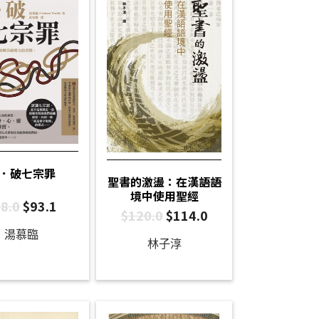
．破七宗罪
聖書的激盪：在漢語語
境中使用聖經
8.0
$
93.1
$
120.0
$
114.0
湯慕臨
林子淳