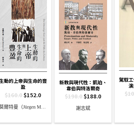
駕馭工
生動的上帝與生命的豐
新教與現代性：凱珀、
演
盈
韋伯與特洛爾奇
$
10
$
160.0
$
152.0
$
198.0
$
188.0
莫爾特曼（Jürgen Moltmann）
謝志斌