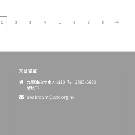
→
1
2
3
4
...
6
7
8
文藝書室
九龍油麻地東方街10
2385-5880
號地下
bookroom@cclc.org.hk