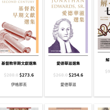
解
基督教早期文獻選集
愛德華滋選集
$
9
$
288.0
$
273.6
$
268.0
$
254.6
伊格那丟
愛德華滋