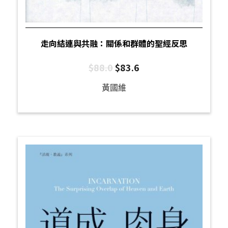
走向結連與共融：關係和群體的聖經反思
$
88.0
$
83.6
黃國維