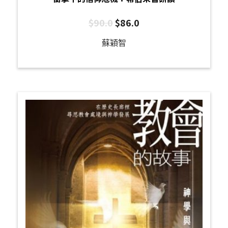
$
90.0
$
86.0
蘇穎智