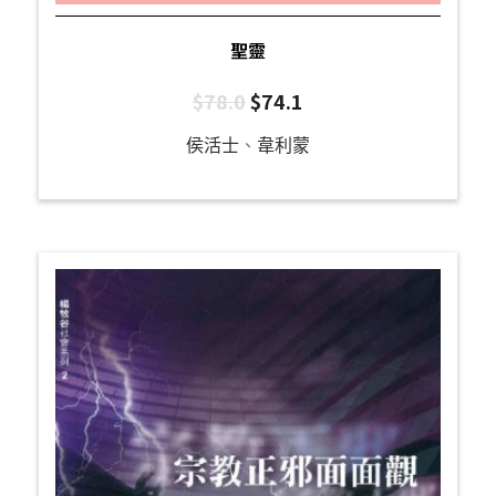
聖靈
$
78.0
$
74.1
侯活士
、
韋利蒙