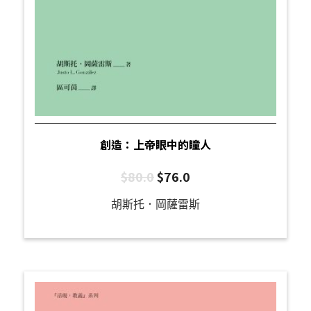
創造：上帝眼中的瞳人
$
80.0
$
76.0
胡斯托．岡薩雷斯