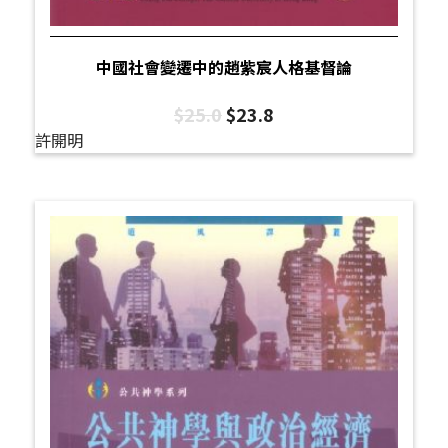
中國社會變遷中的趙紫宸人格基督論
$
25.0
$
23.8
許開明