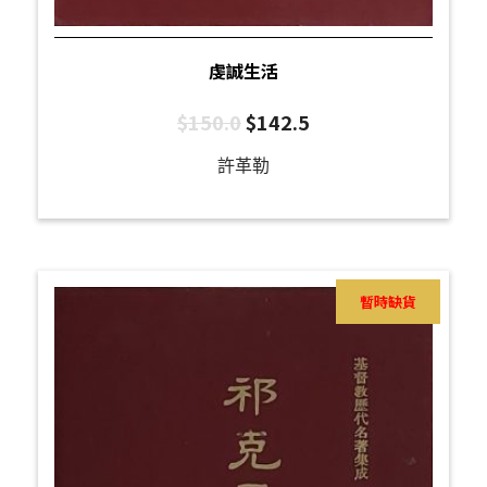
虔誠生活
$
150.0
$
142.5
許革勒
暫時缺貨