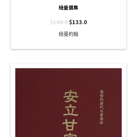
紐曼選集
$
140.0
$
133.0
紐曼約翰