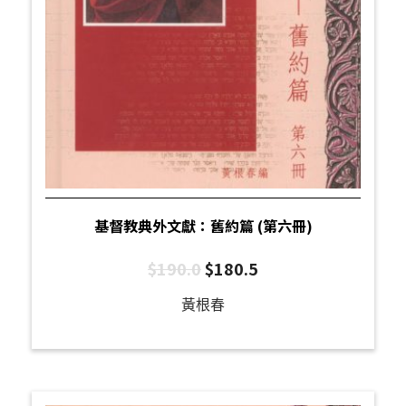
基督教典外文獻：舊約篇 (第六冊)
$
190.0
$
180.5
黃根春