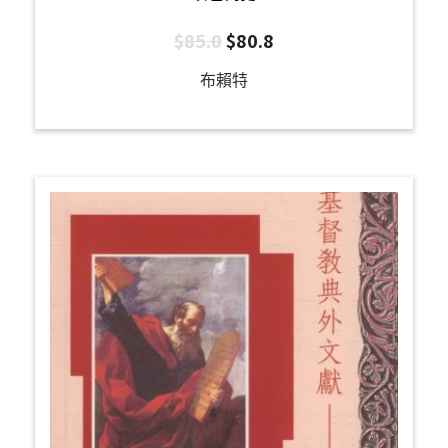
$
85.0
$
80.8
布賴特