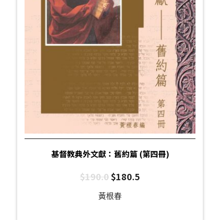
基督教典外文獻：舊約篇 (第四冊)
$
190.0
$
180.5
黃根春