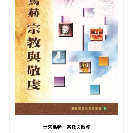
士來馬赫：宗教與敬虔