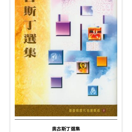
奧古斯丁選集