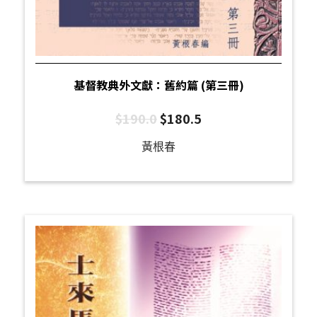
基督教典外文獻：舊約篇 (第三冊)
$
190.0
$
180.5
黃根春