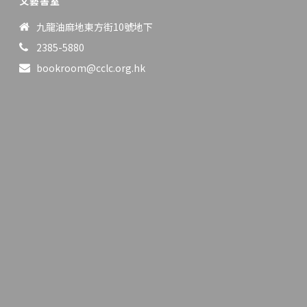
文藝書室
九龍油麻地東方街10號地下
2385-5880
bookroom@cclc.org.hk