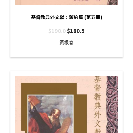
基督教典外文獻：舊約篇 (第五冊)
$
190.0
$
180.5
黃根春