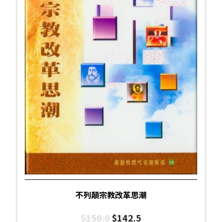
不列顛宗教改革思潮
$
150.0
$
142.5