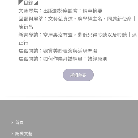
◤目錄◢
文藝聚焦：出版趨勢座談會：精華摘要
回顧與展望：文藝弘真道‧廣學耀主名‧同肩新使命｜
陳衍昌
新書導讀：空屋裏沒有聲，剩低只得聆聽以及聆聽｜潘
正行
焦點閱讀：觀賞美妙表演與活現聖潔
焦點閱讀：如何作崇拜讀經員：讀經原則
詳細內容
首頁
認識文藝