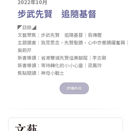
2022年10月
步武先賢 追隨基督
◤目錄◢
文藝聚焦：步武先賢 追隨基督｜翁傳鏗
主題選書：我眾思念，先賢聖蹟，心中亦覺踴躍奮興｜
吳蔚芹
新書導讀：省港雙城先賢佳美腳蹤｜李志剛
新書導讀：等待轉化的小小心靈｜梁鳳玲
焦點閱讀：神母小戰士
詳細內容