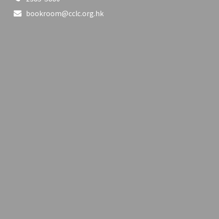
bookroom@cclc.org.hk