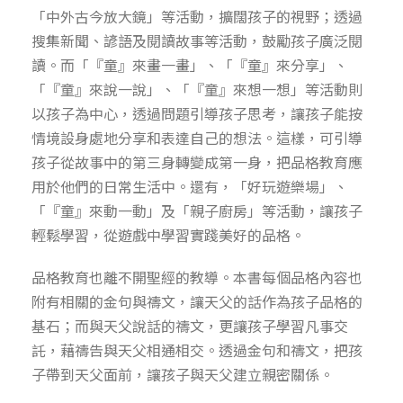
「中外古今放大鏡」等活動，擴闊孩子的視野；透過
搜集新聞、諺語及閱讀故事等活動，鼓勵孩子廣泛閱
讀。而「『童』來畫一畫」、「『童』來分享」、
「『童』來說一說」、「『童』來想一想」等活動則
以孩子為中心，透過問題引導孩子思考，讓孩子能按
情境設身處地分享和表達自己的想法。這樣，可引導
孩子從故事中的第三身轉變成第一身，把品格教育應
用於他們的日常生活中。還有，「好玩遊樂場」、
「『童』來動一動」及「親子廚房」等活動，讓孩子
輕鬆學習，從遊戲中學習實踐美好的品格。
品格教育也離不開聖經的教導。本書每個品格內容也
附有相關的金句與禱文，讓天父的話作為孩子品格的
基石；而與天父說話的禱文，更讓孩子學習凡事交
託，藉禱告與天父相通相交。透過金句和禱文，把孩
子帶到天父面前，讓孩子與天父建立親密關係。