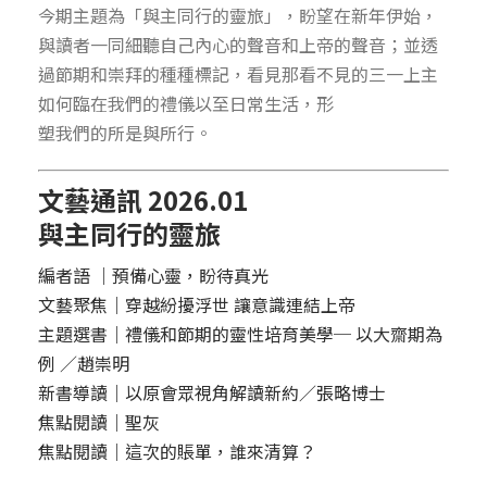
今期主題為「與主同行的靈旅」，盼望在新年伊始，
與讀者一同細聽自己內心的聲音和上帝的聲音；並透
過節期和崇拜的種種標記，看見那看不見的三一上主
如何臨在我們的禮儀以至日常生活，形
塑我們的所是與所行。
文藝通訊 2026.01
與主同行的靈旅
編者語 ｜預備心靈，盼待真光
文藝聚焦｜穿越紛擾浮世 讓意識連結上帝
主題選書｜禮儀和節期的靈性培育美學─ 以大齋期為
例 ／趙崇明
新書導讀｜以原會眾視角解讀新約／張略博士
焦點閱讀｜聖灰
焦點閱讀｜這次的賬單，誰來清算？